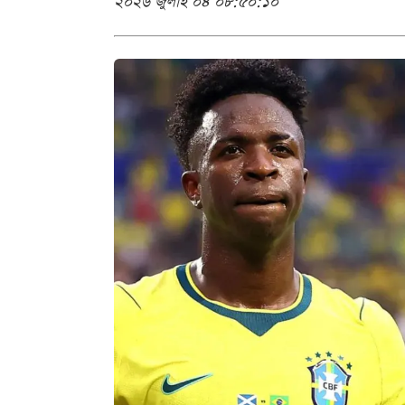
২০২৬ জুলাই ০৪ ০৮:৫০:১০