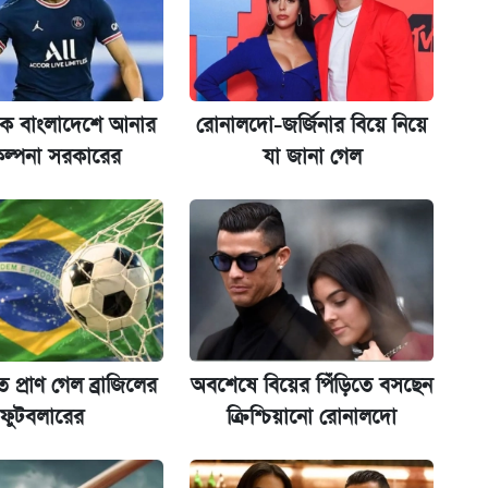
অ্যাডলফ খান
েকে বাংলাদেশে আনার
রোনালদো-জর্জিনার বিয়ে নিয়ে
ানপাট বন্ধ
ল্পনা সরকারের
যা জানা গেল
কর্তৃপক্ষ
 দেশে ফেরত পাঠানো হলো
 প্রাণ গেল ব্রাজিলের
অবশেষে বিয়ের পিঁড়িতে বসছেন
ফুটবলারের
ক্রিশ্চিয়ানো রোনালদো
ল যা