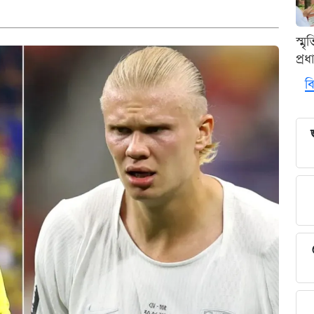
স্ম
প্র
বি