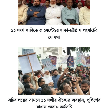
১১ দফা দাবিতে ৫ সেপ্টেম্বর ঢাকা-চট্টগ্রাম লংমার্চের
ঘোষণা
সচিবালয়ের সামনে ১১ দলীয় ঐক্যের অবস্থান, পুলিশের
বাধায় ঘেরাও কর্মসূচি