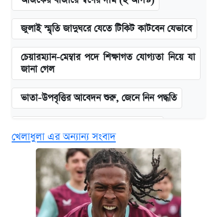
আজকের বাজারে স্বর্ণের দাম (২ আগস্ট)
জুলাই স্মৃতি জাদুঘরে যেতে টিকিট কাটবেন যেভাবে
চেয়ারম্যান-মেম্বার পদে শিক্ষাগত যোগ্যতা নিয়ে যা
জানা গেল
ভাতা-উপবৃত্তির আবেদন শুরু, জেনে নিন পদ্ধতি
দেশের বাজারে ফের বেড়েছে সোনার দাম
খেলাধুলা এর অন্যান্য সংবাদ
‘গুলশানের চামেলি’ তে যৌনকর্মীর দালাল অ্যাডলফ
খান
আজ শুক্রবার রাজধানীর যেসব মার্কেট-দোকানপাট
বন্ধ