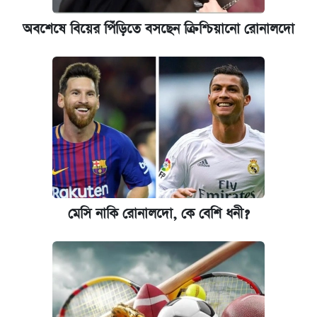
অবশেষে বিয়ের পিঁড়িতে বসছেন ক্রিশ্চিয়ানো রোনালদো
মেসি নাকি রোনালদো, কে বেশি ধনী?