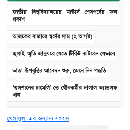
জাতীয় বিশ্ববিদ্যালয়ের মাস্টার্স শেষপর্বের ফল
প্রকাশ
আজকের বাজারে স্বর্ণের দাম (২ আগস্ট)
জুলাই স্মৃতি জাদুঘরে যেতে টিকিট কাটবেন যেভাবে
ভাতা-উপবৃত্তির আবেদন শুরু, জেনে নিন পদ্ধতি
‘গুলশানের চামেলি’ তে যৌনকর্মীর দালাল অ্যাডলফ
খান
এক ক্লিকে জেনে নিন আইফোন ১৮ প্রো ম্যাক্সের
খেলাধুলা এর অন্যান্য সংবাদ
দাম ও ফিচার