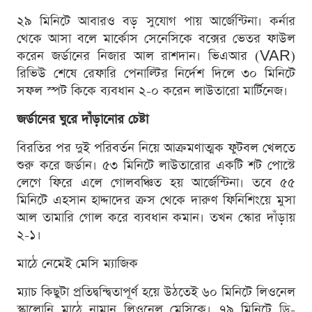
২৯ মিনিটে আবারও বড় সুযোগ পায় আর্জেন্টিনা। কর্নার
থেকে আসা বলে মার্কোস সেনেসিকে বক্সের ভেতর ফাউল
করেন জর্ডানের নিজার আল রাশদান। ভিএআর (VAR)
রিভিউ শেষে রেফারি পেনাল্টির নির্দেশ দিলে ৩০ মিনিটে
সফল স্পট কিকে ব্যবধান ২-০ করেন লাউতারো মার্টিনেজ।
জর্ডানের ঘুরে দাঁড়ানোর চেষ্টা
বিরতির পর দুই পরিবর্তন নিয়ে আক্রমণাত্মক ফুটবল খেলতে
শুরু করে জর্ডান। ৫৩ মিনিটে লাউতারোর একটি শট পোস্টে
লেগে ফিরে এলে গোলবঞ্চিত হয় আর্জেন্টিনা। তবে ৫৫
মিনিটে এহসান হাদ্দাদের ক্রস থেকে দারুণ ফিনিশিংয়ে মুসা
আল তামারি গোল করে ব্যবধান কমান। তখন স্কোর দাঁড়ায়
২-১।
মাঠে নেমেই মেসি ম্যাজিক
ম্যাচ কিছুটা প্রতিদ্বন্দ্বিতাপূর্ণ হয়ে উঠতেই ৬০ মিনিটে লিওনেল
স্কালোনি মাঠে নামান লিওনেল মেসিকে। ৭৯ মিনিটে ডি-