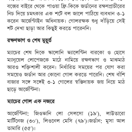
বক্সের বাইরে থেকে পাওয়া ফ্রি-কিকে জর্ডানের রক্ষণপ্রাচীরের
নিচ দিয়ে চমৎকার এক শটে বল জালে পাঠিয়ে ব্যবধান ৩-১
করেন আর্জেন্টাইন অধিনায়ক। গোলরক্ষক শুধু দাঁড়িয়ে সেই
শট দেখা ছাড়া আর কিছুই করতে পারেননি।
রক্ষণভাগ ও শেষ মুহূর্ত
ম্যাচের শেষ দিকে স্কালোনি ভ্যালেন্টিন বারকো ও হোসে
ম্যানুয়েল লোপেজকে মাঠে নামিয়ে রক্ষণভাগ ও মাঝমাঠ
আরও শক্তিশালী করেন। নির্ধারিত সময়ের পর যোগ করা
সময়েও জর্ডান আর কোনো গোল করতে পারেনি। শেষ বাঁশি
বাজার সঙ্গে সঙ্গেই ৩-১ গোলের স্বস্তিদায়ক জয় নিয়ে মাঠ
ছাড়ে আর্জেন্টিনা।
ম্যাচের গোল এক নজরে
আর্জেন্টিনা: জিওভানি লো সেলসো (১৯'), লাউতারো
মার্টিনেজ (৩০'), লিওনেল মেসি (৭৯')।জর্ডান: মুসা আল
তামারি (৫৫')।