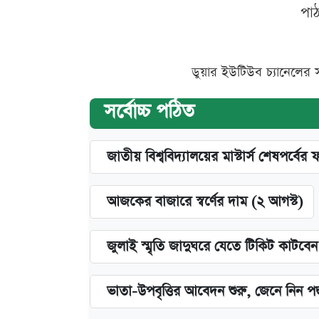
পা
ডুয়ার ইউটিউব চ্যানেলের 
সর্বোচ্চ পঠিত
জাতীয় বিশ্ববিদ্যালয়ের মাস্টার্স শেষপর্বের 
আজকের বাজারে স্বর্ণের দাম (২ আগস্ট)
জুলাই স্মৃতি জাদুঘরে যেতে টিকিট কাটবে
ভাতা-উপবৃত্তির আবেদন শুরু, জেনে নিন পদ