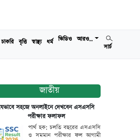
ভিডিও
আরও..
চাকরি
বৃত্তি
স্বাস্থ্য
ধর্ম
সার্চ
জাতীয়
যেভাবে সহজে অনলাইনে দেখবেন এসএসসি
পরীক্ষার ফলাফল
পার্থ হক: চলতি বছরের এসএসসি
ও সমমান পরীক্ষার ফল আগামী