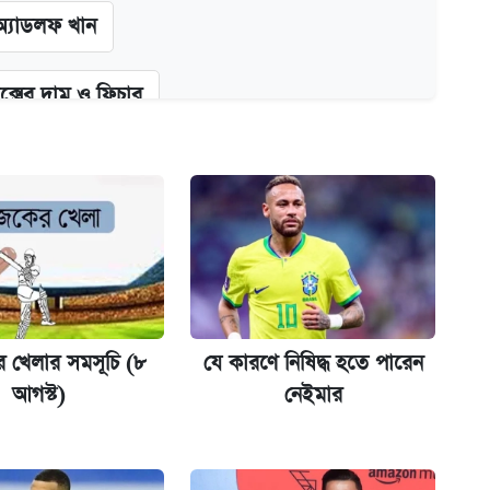
অ্যাডলফ খান
ক্সের দাম ও ফিচার
কর্তৃপক্ষ
না গেল
ট)
খেলার সমসূচি (৮
যে কারণে নিষিদ্ধ হতে পারেন
আগস্ট)
নেইমার
ল যা