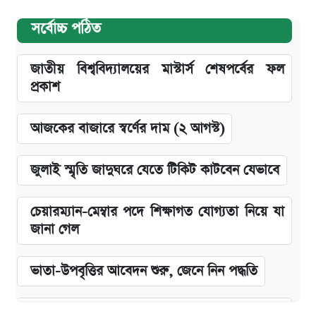
সর্বোচ্চ পঠিত
জাতীয় বিশ্ববিদ্যালয়ের মাস্টার্স শেষপর্বের ফল
প্রকাশ
আজকের বাজারে স্বর্ণের দাম (২ আগস্ট)
জুলাই স্মৃতি জাদুঘরে যেতে টিকিট কাটবেন যেভাবে
চেয়ারম্যান-মেম্বার পদে শিক্ষাগত যোগ্যতা নিয়ে যা
জানা গেল
ভাতা-উপবৃত্তির আবেদন শুরু, জেনে নিন পদ্ধতি
‘গুলশানের চামেলি’ তে যৌনকর্মীর দালাল অ্যাডলফ