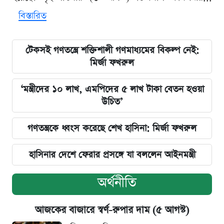
বিস্তারিত
টেকসই গণতন্ত্রে শক্তিশালী গণমাধ্যমের বিকল্প নেই:
মির্জা ফখরুল
‘মন্ত্রীদের ১০ লাখ, এমপিদের ৫ লাখ টাকা বেতন হওয়া
উচিত’
গণতন্ত্রকে ধ্বংস করেছে শেখ হাসিনা: মির্জা ফখরুল
হাসিনার দেশে ফেরার প্রসঙ্গে যা বললেন আইনমন্ত্রী
অর্থনীতি
আজকের বাজারে স্বর্ণ-রুপার দাম (৫ আগস্ট)