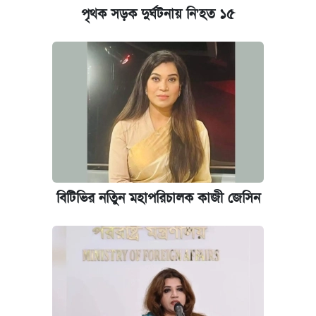
পৃথক সড়ক দুর্ঘটনায় নি'হত ১৫
বিটিভির নতিুন মহাপরিচালক কাজী জেসিন