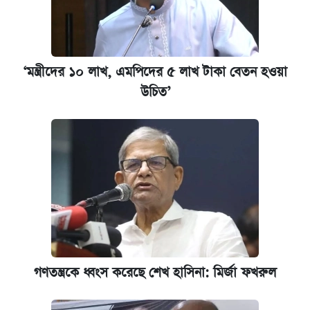
আজকের বাজারে স্বর্ণ-রুপার দাম (৫ আগস্ট)
ঢাবি আইবিএর এক্সিকিউটিভ এমবিএতে ভর্তি শুরু,
আবেদন ১২ আগস্ট পর্যন্ত
‘মন্ত্রীদের ১০ লাখ, এমপিদের ৫ লাখ টাকা বেতন হওয়া
উচিত’
প্রতিষ্ঠান প্রধানদের ভাইভা শুরুর নির্দেশ শিক্ষামন্ত্রীর
গণতন্ত্রকে ধ্বংস করেছে শেখ হাসিনা: মির্জা ফখরুল