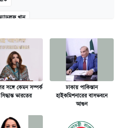
অ্যাডলফ খান
কর্তৃপক্ষ
ক্সের দাম ও ফিচার
র সঙ্গে কেমন সম্পর্ক
ঢাকায় পাকিস্তান
না গেল
সিদ্ধান্ত ভারতের
হাইকমিশনারের বাসভবনে
আগুন
ল যা