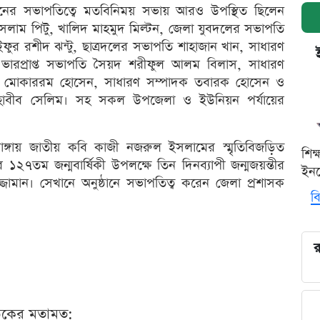
ানের সভাপতিত্বে মতবিনিময় সভায় আরও উপস্থিত ছিলেন
লাম পিটু, খালিদ মাহমুদ মিল্টন, জেলা যুবদলের সভাপতি
ুর রশীদ ঝন্টু, ছাত্রদলের সভাপতি শাহাজান খান, সাধারণ
র ভারপ্রাপ্ত সভাপতি সৈয়দ শরীফুল আলম বিলাস, সাধারণ
 মোকাররম হোসেন, সাধারণ সম্পাদক তবারক হোসেন ও
 হাবীব সেলিম। সহ সকল উপজেলা ও ইউনিয়ন পর্যায়ের
সডাঙ্গায় জাতীয় কবি কাজী নজরুল ইসলামের স্মৃতিবিজড়িত
শিক
র ১২৭তম জন্মবার্ষিকী উপলক্ষে তিন দিনব্যাপী জন্মজয়ন্তীর
ইনক
্জামান। সেখানে অনুষ্ঠানে সভাপতিত্ব করেন জেলা প্রশাসক
বি
র
ঠকের মতামত: