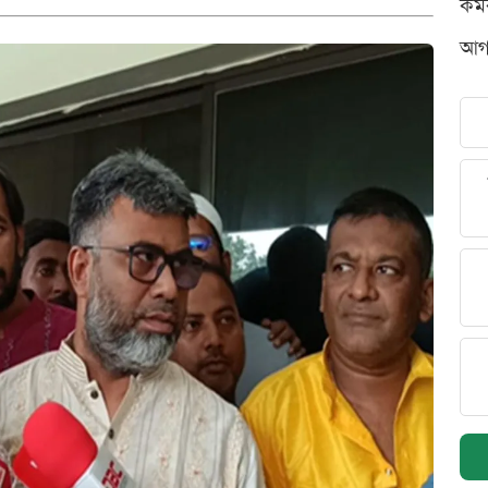
কর্
আগস