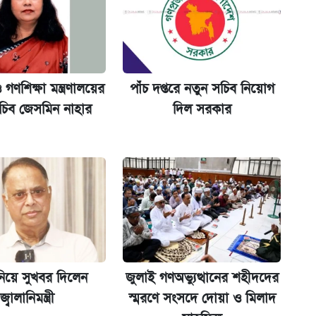
ট)
মরিচের কেজি ৪০০
 গণশিক্ষা মন্ত্রণালয়ের
পাঁচ দপ্তরে নতুন সচিব নিয়োগ
চিব জেসমিন নাহার
দিল সরকার
মন্ত্রীর
নিয়ে সুখবর দিলেন
জুলাই গণঅভ্যুত্থানের শহীদদের
জ্বালানিমন্ত্রী
স্মরণে সংসদে দোয়া ও মিলাদ