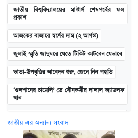
জাতীয় বিশ্ববিদ্যালয়ের মাস্টার্স শেষপর্বের ফল
প্রকাশ
আজকের বাজারে স্বর্ণের দাম (২ আগস্ট)
জুলাই স্মৃতি জাদুঘরে যেতে টিকিট কাটবেন যেভাবে
ভাতা-উপবৃত্তির আবেদন শুরু, জেনে নিন পদ্ধতি
‘গুলশানের চামেলি’ তে যৌনকর্মীর দালাল অ্যাডলফ
খান
কবে শুরু হচ্ছে ঢাবির ভর্তি আবেদন, জানাল কর্তৃপক্ষ
জাতীয় এর অন্যান্য সংবাদ
এক ক্লিকে জেনে নিন আইফোন ১৮ প্রো ম্যাক্সের