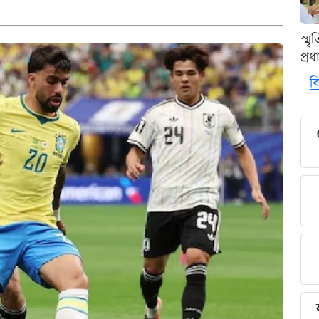
স্ম
প্র
বি