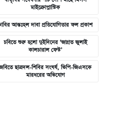
মাইক্রোপ্লাস্টিক
ঢাবির আন্তঃহল দাবা প্রতিযোগিতার ফল প্রকাশ
চবিতে শুরু হলো দুইদিনের ‘জাগ্রত জুলাই
কালচারাল ফেস্ট’
জবিতে ছাত্রদল-শিবির সংঘর্ষ, ভিপি-জিএসকে
মারধরের অভিযোগ