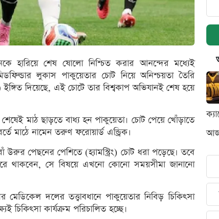
াপানকে হারিয়ে শেষ ষোলো নিশ্চিত করার আনন্দের মধ্যেই
ণ মিডফিল্ডার লুকাস পাকুয়েতার চোট নিয়ে অনিশ্চয়তা তৈরি
ইঙ্গিত দিয়েছে, এই চোটে তার বিশ্বকাপ অভিযানই শেষ হয়ে
ক্য
 শেষেই মাঠ ছাড়তে বাধ্য হন পাকুয়েতা। চোট পেয়ে খোঁড়াতে
তে মাঠে নামেন তরুণ ফরোয়ার্ড এন্ড্রিক।
আজক
াঁ উরুর পেছনের পেশিতে (হ্যামস্ট্রিং) চোট ধরা পড়েছে। তবে
ইরে থাকবেন, সে বিষয়ে এখনো কোনো সময়সীমা জানানো
 মেডিকেল দলের তত্ত্বাবধানে পাকুয়েতার নিবিড় চিকিৎসা
যেই চিকিৎসা কার্যক্রম পরিচালিত হচ্ছে।