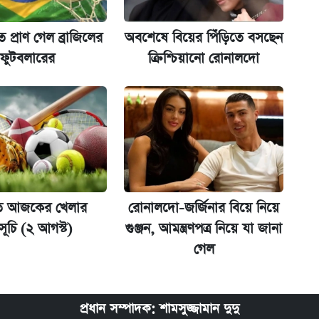
 দেশে ফেরত পাঠানো হলো
 প্রাণ গেল ব্রাজিলের
অবশেষে বিয়ের পিঁড়িতে বসছেন
ফুটবলারের
ক্রিশ্চিয়ানো রোনালদো
তে আজকের খেলার
রোনালদো-জর্জিনার বিয়ে নিয়ে
সূচি (২ আগস্ট)
গুঞ্জন, আমন্ত্রণপত্র নিয়ে যা জানা
গেল
প্রধান সম্পাদক: শামসুজ্জামান দুদু