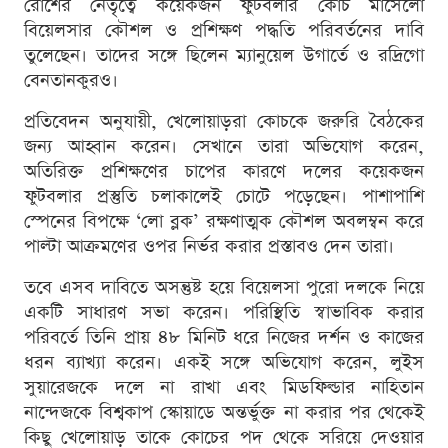
রোশের নেতৃত্বে কয়েকজন ফুটবলার কোচ মার্সেলো
বিয়েলসার কৌশল ও প্রশিক্ষণ পদ্ধতি পরিবর্তনের দাবি
তুলেছেন। তাদের সঙ্গে ছিলেন ম্যানুয়েল উগার্তে ও রদ্রিগো
বেনতানকুরও।
প্রতিবেদন অনুযায়ী, খেলোয়াড়রা কোচকে জরুরি বৈঠকের
জন্য আহ্বান করেন। সেখানে তারা অভিযোগ করেন,
অতিরিক্ত প্রশিক্ষণের চাপের কারণে দলের কয়েকজন
ফুটবলার প্রস্তুতি চলাকালেই চোটে পড়েছেন। পাশাপাশি
স্পেনের বিপক্ষে ‘লো ব্লক’ রক্ষণাত্মক কৌশল অবলম্বন করে
পাল্টা আক্রমণের ওপর নির্ভর করার প্রস্তাবও দেন তারা।
তবে এসব দাবিতে অসন্তুষ্ট হয়ে বিয়েলসা পুরো দলকে নিয়ে
একটি সাধারণ সভা করেন। পরিস্থিতি স্বাভাবিক করার
পরিবর্তে তিনি প্রায় ৪৮ মিনিট ধরে নিজের দর্শন ও কাজের
ধরন ব্যাখ্যা করেন। একই সঙ্গে অভিযোগ করেন, লুইস
সুয়ারেজকে দলে না রাখা এবং মিডফিল্ডার নাহিতান
নান্দেজকে বিশ্বকাপ স্কোয়াডে অন্তর্ভুক্ত না করার পর থেকেই
কিছু খেলোয়াড় তাকে কোচের পদ থেকে সরিয়ে দেওয়ার