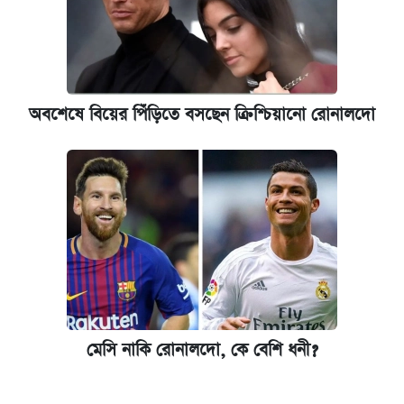
অবশেষে বিয়ের পিঁড়িতে বসছেন ক্রিশ্চিয়ানো রোনালদো
মেসি নাকি রোনালদো, কে বেশি ধনী?