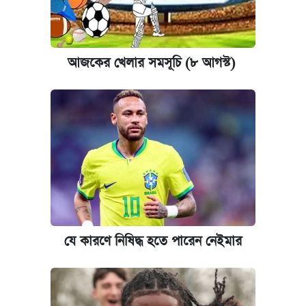
আজকের বাজারে স্বর্ণের দাম (৪ আগস্ট)
আজকের বাজারে স্বর্ণ-রুপার দাম (৫ আগস্ট)
আজকের খেলার সমসূচি (৮ আগস্ট)
কবে হবে মেডিকেল ভর্তি পরীক্ষা, জানা গেল যা
পাঁচ দপ্তরে নতুন সচিব নিয়োগ দিল সরকার
রাষ্ট্রবিরোধী কর্মকাণ্ড: ঢাবির কয়েকজন শিক্ষকের
বিরুদ্ধে ব্যবস্থা
আজকের বাজারে স্বর্ণের দাম (৬ আগস্ট)
যে কারণে নিষিদ্ধ হতে পারেন নেইমার
কেমব্রিজ বিশ্ববিদ্যালয়ের এমবিএ স্কলারশিপে
আবেদন শুরু