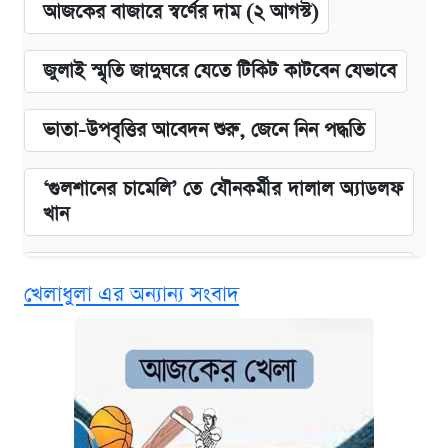
আজকের বাজারে স্বর্ণের দাম (২ আগস্ট)
জুলাই স্মৃতি জাদুঘরে যেতে টিকিট কাটবেন যেভাবে
ভাতা-উপবৃত্তির আবেদন শুরু, জেনে নিন পদ্ধতি
‘গুলশানের চামেলি’ তে যৌনকর্মীর দালাল অ্যাডলফ
খান
এক ক্লিকে জেনে নিন আইফোন ১৮ প্রো ম্যাক্সের
খেলাধুলা এর অন্যান্য সংবাদ
দাম ও ফিচার
কবে শুরু হচ্ছে ঢাবির ভর্তি আবেদন, জানাল কর্তৃপক্ষ
নবম জাতীয় পে-স্কেল নিয়ে সর্বশেষ যা জানা গেল