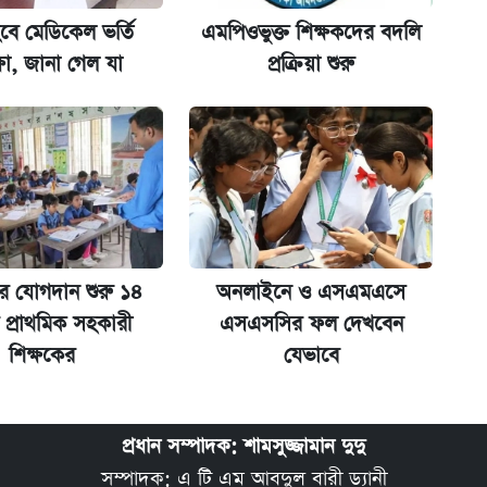
বে মেডিকেল ভর্তি
এমপিওভুক্ত শিক্ষকদের বদলি
না গেল
্ষা, জানা গেল যা
প্রক্রিয়া শুরু
ক্সের দাম ও ফিচার
রে যোগদান শুরু ১৪
অনলাইনে ও এসএমএসে
 প্রাথমিক সহকারী
এসএসসির ফল দেখবেন
শিক্ষকের
যেভাবে
প্রধান সম্পাদক: শামসুজ্জামান দুদু
সম্পাদক: এ টি এম আবদুল বারী ড্যানী