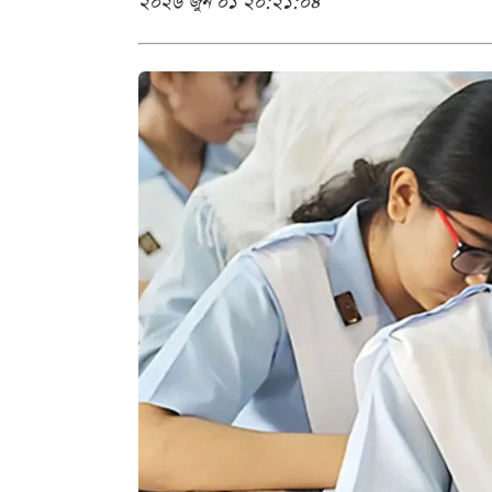
২০২৬ জুন ০১ ২০:২১:০৪