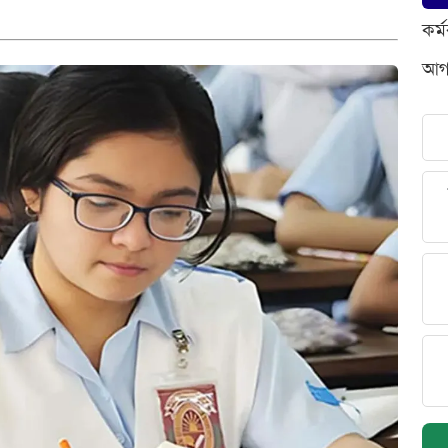
কর্
আগস