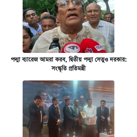
কেমব্রিজ বিশ্ববিদ্যালয়ের এমবিএ স্কলারশিপে
আবেদন শুরু
পদ্মা ব্যারেজ আমরা করব, দ্বিতীয় পদ্মা সেতুও দরকার:
সংস্কৃতি প্রতিমন্ত্রী