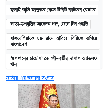
জুলাই স্মৃতি জাদুঘরে যেতে টিকিট কাটবেন যেভাবে
ভাতা-উপবৃত্তির আবেদন শুরু, জেনে নিন পদ্ধতি
মালয়েশিয়াকে ৮৯ রানে হারিয়ে সিরিজে এগিয়ে
বাংলাদেশ
‘গুলশানের চামেলি’ তে যৌনকর্মীর দালাল অ্যাডলফ
খান
জাতীয় এর অন্যান্য সংবাদ
এক ক্লিকে জেনে নিন আইফোন ১৮ প্রো ম্যাক্সের
দাম ও ফিচার
কবে শুরু হচ্ছে ঢাবির ভর্তি আবেদন, জানাল কর্তৃপক্ষ