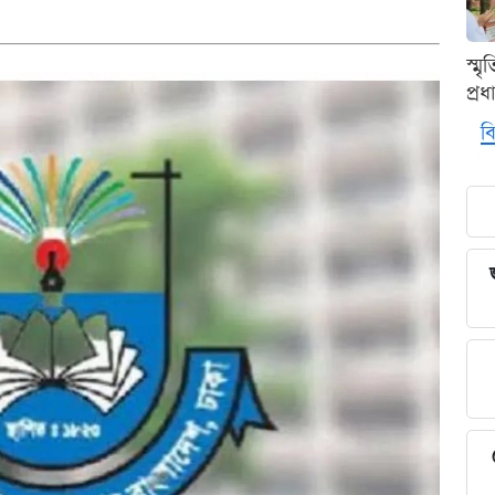
স্ম
প্র
বি