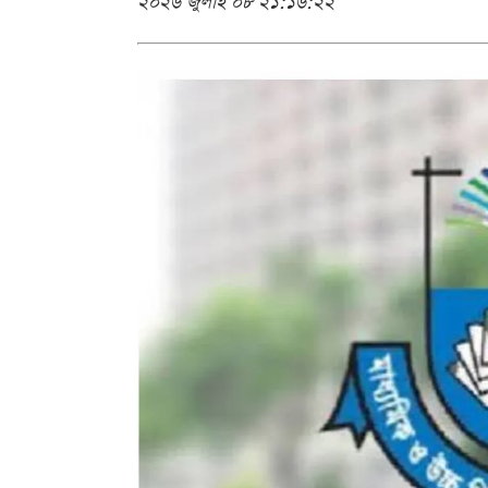
২০২৬ জুলাই ০৮ ২১:১৬:২২