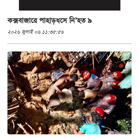
কক্সবাজারে পাহাড়ধসে নি’হত ৯
২০২৬ জুলাই ০৬ ১১:৩৫:৫৬