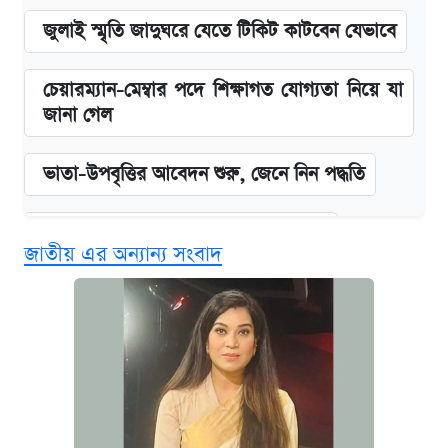
জুলাই স্মৃতি জাদুঘরে যেতে টিকিট কাটবেন যেভাবে
চেয়ারম্যান-মেম্বার পদে শিক্ষাগত যোগ্যতা নিয়ে যা
জানা গেল
ভাতা-উপবৃত্তির আবেদন শুরু, জেনে নিন পদ্ধতি
দেশের বাজারে ফের বেড়েছে সোনার দাম
জাতীয় এর অন্যান্য সংবাদ
‘গুলশানের চামেলি’ তে যৌনকর্মীর দালাল অ্যাডলফ
খান
আজ শুক্রবার রাজধানীর যেসব মার্কেট-দোকানপাট
বন্ধ