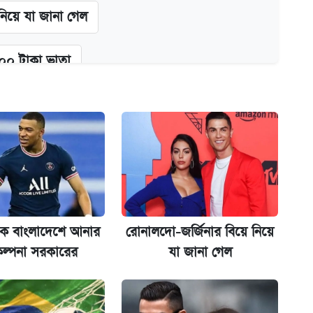
 নিয়ে যা জানা গেল
২০০ টাকা ভাতা
গে দুইজন আটক
অ্যাডলফ খান
েকে বাংলাদেশে আনার
রোনালদো-জর্জিনার বিয়ে নিয়ে
্ধতি
ল্পনা সরকারের
যা জানা গেল
ানপাট বন্ধ