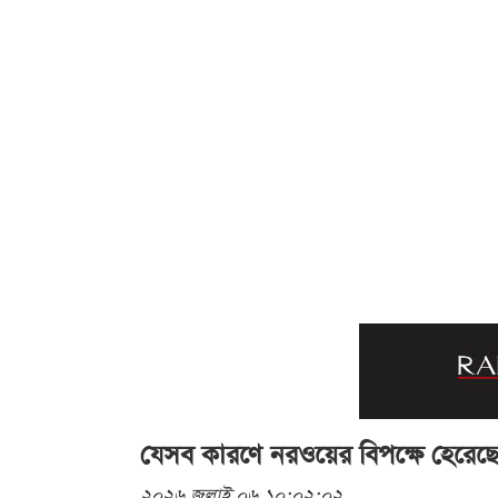
যেসব কারণে নরওয়ের বিপক্ষে হেরেছে
২০২৬ জুলাই ০৬ ১০:০২:০২