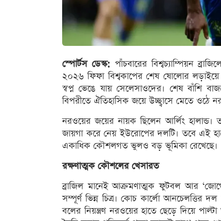
স্পোর্টস ডেস্ক:
পাঁচবারের বিশ্বচ্যাম্পিয়ন ব্
২০২৬ ফিফা বিশ্বকাপের শেষ ষোলোর লড়াইয়ে 
স্বপ্ন ভেঙে যায় সেলেসাওদের। শেষ বাঁশি বাজ
বিপরীতে ঐতিহাসিক জয়ে উচ্ছ্বাসে মেতে ওঠে ন
নরওয়ের জয়ের নায়ক ছিলেন আর্লিং হালান্ড
জায়গা করে নেয় ইউরোপের দলটি। তবে এই হারের পে
একাধিক কৌশলগত ভুলও বড় ভূমিকা রেখেছে।
রক্ষণাত্মক কৌশলের খেসারত
ব্রাজিল মানেই আক্রমণাত্মক ফুটবল আর ‘জোগো 
সম্পূর্ণ ভিন্ন চিত্র। কোচ কার্লো আনচেলত্তির 
বলের নিয়ন্ত্রণ নরওয়ের হাতে ছেড়ে দিয়ে পাল