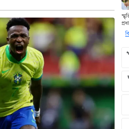
স্ম
প্র
বি
‘