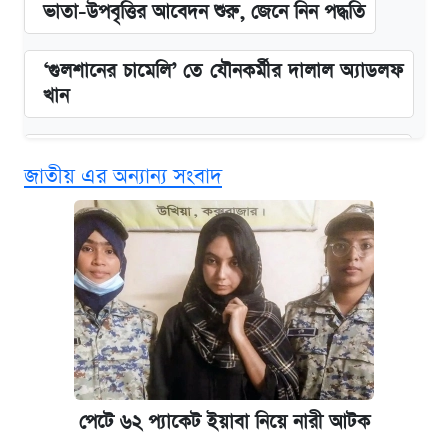
ভাতা-উপবৃত্তির আবেদন শুরু, জেনে নিন পদ্ধতি
‘গুলশানের চামেলি’ তে যৌনকর্মীর দালাল অ্যাডলফ
খান
কবে শুরু হচ্ছে ঢাবির ভর্তি আবেদন, জানাল কর্তৃপক্ষ
জাতীয় এর অন্যান্য সংবাদ
এক ক্লিকে জেনে নিন আইফোন ১৮ প্রো ম্যাক্সের
দাম ও ফিচার
আজকের বাজারে স্বর্ণের দাম (৪ আগস্ট)
নবম জাতীয় পে-স্কেল নিয়ে সর্বশেষ যা জানা গেল
পাঁচ দপ্তরে নতুন সচিব নিয়োগ দিল সরকার
পেটে ৬২ প্যাকেট ইয়াবা নিয়ে নারী আটক