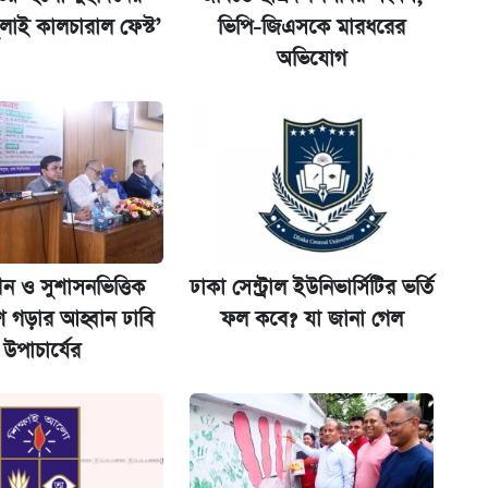
্ধতি
ুলাই কালচারাল ফেস্ট’
ভিপি-জিএসকে মারধরের
অভিযোগ
ানপাট বন্ধ
কর্তৃপক্ষ
জানালেন অর্থমন্ত্রী
ন যেভাবে
ীন ও সুশাসনভিত্তিক
ঢাকা সেন্ট্রাল ইউনিভার্সিটির ভর্তি
শ গড়ার আহ্বান ঢাবি
ফল কবে? যা জানা গেল
 দেশে ফেরত পাঠানো হলো
উপাচার্যের