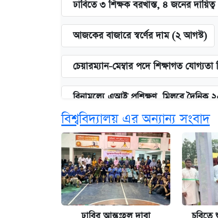
ঢাবিতে ৩ শিক্ষক বরখাস্ত, ৪ জনের দায়িত্ব 
আজকের বাজারে স্বর্ণের দাম (২ আগস্ট)
চেয়ারম্যান-মেম্বার পদে শিক্ষাগত যোগ্যতা
বিনামূল্যে এআই প্রশিক্ষণ, মিলবে দৈনিক 
বিশ্ববিদ্যালয় এর অন্যান্য সংবাদ
ঢাবির সূর্যসেন হলে সমকামিতার অভিযো
দেশের বাজারে ফের বেড়েছে সোনার দাম
‘গুলশানের চামেলি’ তে যৌনকর্মীর দালাল 
ঢাবির আন্তঃহল দাবা
চবিতে 