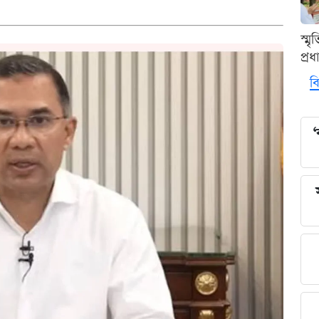
স্ম
প্র
বি
‘