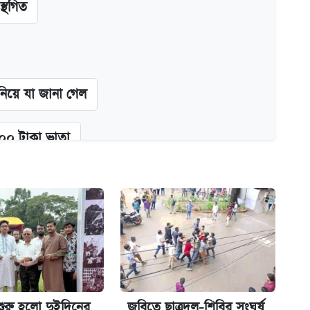
স্থগিত
 নিয়ে যা জানা গেল
২০০ টাকা ভাতা
গে দুইজন আটক
অ্যাডলফ খান
শুরু হলো দুইদিনের
জবিতে ছাত্রদল-শিবির সংঘর্ষ,