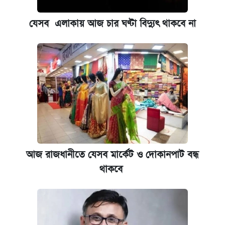
যেসব এলাকায় আজ চার ঘণ্টা বিদ্যুৎ থাকবে না
আজ রাজধানীতে যেসব মার্কেট ও দোকানপাট বন্ধ
থাকবে