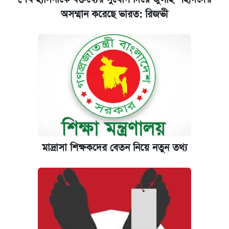
আটক
অসম্মান করেছে ভারত: রিজভী
‘গুলশানের চামেলি’ তে যৌনকর্মীর দালাল অ্যাডলফ
খান
আজ শুক্রবার রাজধানীর যেসব মার্কেট-দোকানপাট
বন্ধ
কবে শুরু হচ্ছে ঢাবির ভর্তি আবেদন, জানাল কর্তৃপক্ষ
মাদ্রাসা শিক্ষকদের বেতন নিয়ে নতুন তথ্য
যুক্তরাষ্ট্র থেকে আরও ২৩ বাংলাদেশিকে দেশে
ফেরত পাঠানো হলো
ইপিএস প্রকাশ করেছে ঢাকা ব্যাংক