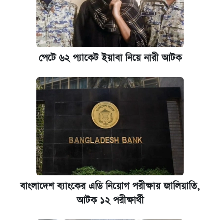
আজকের বাজারে স্বর্ণ-রুপার দাম (৫ আগস্ট)
পাঁচ দপ্তরে নতুন সচিব নিয়োগ দিল সরকার
পেটে ৬২ প্যাকেট ইয়াবা নিয়ে নারী আটক
কবে হবে মেডিকেল ভর্তি পরীক্ষা, জানা গেল যা
আজকের বাজারে স্বর্ণের দাম (৬ আগস্ট)
রাষ্ট্রবিরোধী কর্মকাণ্ড: ঢাবির কয়েকজন শিক্ষকের
বিরুদ্ধে ব্যবস্থা
কেমব্রিজ বিশ্ববিদ্যালয়ের এমবিএ স্কলারশিপে
আবেদন শুরু
বাংলাদেশ ব্যাংকের এডি নিয়োগ পরীক্ষায় জালিয়াতি,
আটক ১২ পরীক্ষার্থী