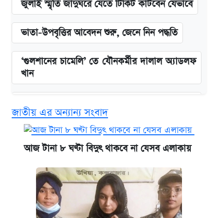
জুলাই স্মৃতি জাদুঘরে যেতে টিকিট কাটবেন যেভাবে
ভাতা-উপবৃত্তির আবেদন শুরু, জেনে নিন পদ্ধতি
‘গুলশানের চামেলি’ তে যৌনকর্মীর দালাল অ্যাডলফ
খান
এক ক্লিকে জেনে নিন আইফোন ১৮ প্রো ম্যাক্সের
জাতীয় এর অন্যান্য সংবাদ
দাম ও ফিচার
কবে শুরু হচ্ছে ঢাবির ভর্তি আবেদন, জানাল কর্তৃপক্ষ
আজ টানা ৮ ঘণ্টা বিদুৎ থাকবে না যেসব এলাকায়
নবম জাতীয় পে-স্কেল নিয়ে সর্বশেষ যা জানা গেল
আজকের বাজারে স্বর্ণের দাম (৪ আগস্ট)