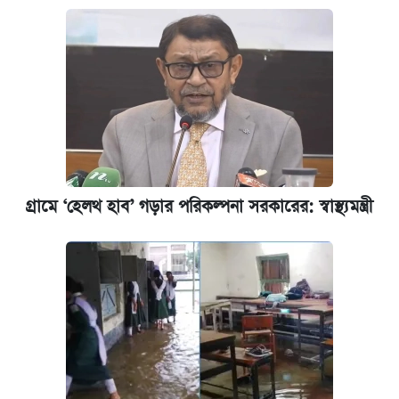
গ্রামে ‘হেলথ হাব’ গড়ার পরিকল্পনা সরকারের: স্বাস্থ্যমন্ত্রী