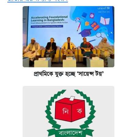
নবম জাতীয় পে-স্কেল নিয়ে সর্বশেষ যা জানা গেল
পাঁচ দপ্তরে নতুন সচিব নিয়োগ দিল সরকার
আজকের বাজারে স্বর্ণ-রুপার দাম (৫ আগস্ট)
কবে হবে মেডিকেল ভর্তি পরীক্ষা, জানা গেল যা
আজকের বাজারে স্বর্ণের দাম (৪ আগস্ট)
প্রাথমিকে যুক্ত হচ্ছে ‘সায়েন্স টয়’
আজকের বাজারে স্বর্ণের দাম (৬ আগস্ট)
রাষ্ট্রবিরোধী কর্মকাণ্ড: ঢাবির কয়েকজন শিক্ষকের
বিরুদ্ধে ব্যবস্থা
পিএসসিতে আরও চার সদস্য নিয়োগ