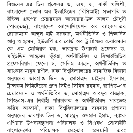
বিজনেস-এর ডিন প্রফেসর ড. এম. এ. বাকী খলিলী,
বাংলাদেশ চেম্বার অব ইন্ডাস্ট্রিজের (বিসিআই) সভাপতি ও
ইভিন্স গ্রুপের চেয়ারম্যান আনোয়ার-উল আলম চৌধুরী
(পারভেজ), বাংলাদেশ অ্যাসোসিয়েশন অব ব্যাংকস-এর
চেয়ারম্যান আব্দুল হাই সরকার, অর্থনীতিবিদ ও শিক্ষাবিদ
আবু আহমেদ, ইউএপি-এর বোর্ড অব ট্রাস্টিজের চেয়ারম্যান
কে এম মোজিবুল হক, ভারপ্রাপ্ত উপাচার্য প্রফেসর ড.
মহিউদ্দিন আহমেদ ভূঁইয়া, অর্থনীতিবিদ ও বিআইজিডির
প্রফেসরিয়াল ফেলো ড. সেলিম জাহান, অর্থনীতিবিদ ও
ব্যাংকার মামুন রশীদ, ঢাকা বিশ্ববিদ্যালয়ের সামাজিক বিজ্ঞান
অনুষদের ভারপ্রাপ্ত ডিন ড. মোহাম্মদ মাইনুল ইসলাম,
ট্রান্সকম লিমিটেডের গ্রুপ সিইও সিমিন রহমান, র‌্যাপিড-এর
চেয়ারম্যান ও অর্থনীতিবিদ ড. মোহাম্মদ আবদুর রাজ্জাক,
সিজিএস-এর নির্বাহী পরিচালক ও অর্থনীতিবিদ পারভেজ
করিম আব্বাসী, ঢাকা বিশ্ববিদ্যালয়ের ব্যবসায় প্রশাসন
অনুষদের ভারপ্রাপ্ত ডিন ড. মাহমুদ ওসমান ইমাম, ব্যাংক
এশিয়ার উপব্যবস্থাপনা পরিচালক ও সিএফএ সোসাইটি
বাংলাদেশের পরিচালক মেহতাব ওসমানী এবং