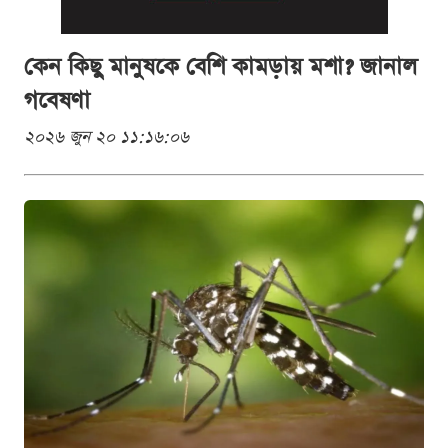
কেন কিছু মানুষকে বেশি কামড়ায় মশা? জানাল
গবেষণা
২০২৬ জুন ২০ ১১:১৬:০৬