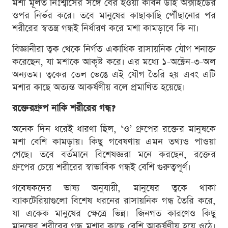
মশা মূলত নিঃশ্বাসের সঙ্গে বের হওয়া কার্বন ডাই অক্সাইডের
ওপর নির্ভর করে। তবে মানুষের কাছাকাছি পৌঁছানোর পর
শরীরের স্বতন্ত্র গন্ধই নির্ধারণ করে মশা কামড়াবে কি না।
বিজ্ঞানীরা ত্বক থেকে নির্গত একাধিক রাসায়নিক যৌগ শনাক্ত
করেছেন, যা মশাকে আকৃষ্ট করে। এর মধ্যে ১-অক্টেন-৩-অল
অন্যতম। ত্বকের তেল ভেঙে এই যৌগ তৈরি হয় এবং এটি
মশার কাছে অত্যন্ত আকর্ষণীয় বলে প্রমাণিত হয়েছে।
রক্তের
গ্রুপ নাকি শরীরের গন্ধ?
অনেক দিন ধরেই ধারণা ছিল, ‘ও’ গ্রুপের রক্তের মানুষকে
মশা বেশি কামড়ায়। কিছু গবেষণায় এমন তথ্যও পাওয়া
গেছে। তবে বর্তমানে বিশেষজ্ঞরা মনে করছেন, রক্তের
গ্রুপের চেয়ে শরীরের স্বাভাবিক গন্ধই বেশি গুরুত্বপূর্ণ।
গবেষকদের ভাষ্য অনুযায়ী, মানুষের ত্বকে থাকা
ব্যাকটেরিয়াগুলো বিশেষ ধরনের রাসায়নিক গন্ধ তৈরি করে,
যা একেক মানুষের ক্ষেত্রে ভিন্ন। জিনগত কারণেও কিছু
মানুষের শরীরের গন্ধ মশার কাছে বেশি আকর্ষণীয় হয়ে ওঠে।