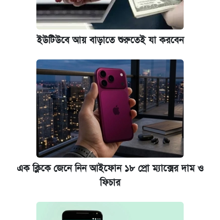
ভাতা-উপবৃত্তির আবেদন শুরু, জেনে নিন পদ্ধতি
ঢাবির সূর্যসেন হলে সমকামিতার অভিযোগে দুইজন
ইউটিউবে আয় বাড়াতে শুরুতেই যা করবেন
আটক
‘গুলশানের চামেলি’ তে যৌনকর্মীর দালাল অ্যাডলফ
খান
আজ শুক্রবার রাজধানীর যেসব মার্কেট-দোকানপাট
বন্ধ
কবে শুরু হচ্ছে ঢাবির ভর্তি আবেদন, জানাল কর্তৃপক্ষ
এক ক্লিকে জেনে নিন আইফোন ১৮ প্রো ম্যাক্সের দাম ও
ফিচার
যুক্তরাষ্ট্র থেকে আরও ২৩ বাংলাদেশিকে দেশে
ফেরত পাঠানো হলো