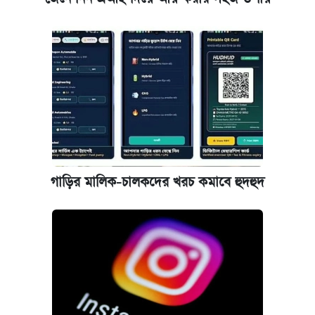
গাড়ির মালিক-চালকদের খরচ কমাবে হুদহুদ