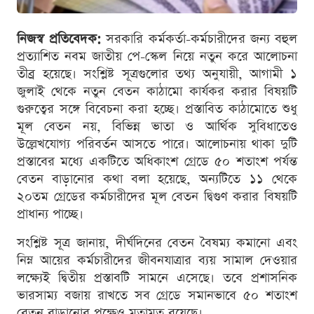
নিজস্ব প্রতিবেদক:
সরকারি কর্মকর্তা-কর্মচারীদের জন্য বহুল
প্রত্যাশিত নবম জাতীয় পে-স্কেল নিয়ে নতুন করে আলোচনা
তীব্র হয়েছে। সংশ্লিষ্ট সূত্রগুলোর তথ্য অনুযায়ী, আগামী ১
জুলাই থেকে নতুন বেতন কাঠামো কার্যকর করার বিষয়টি
গুরুত্বের সঙ্গে বিবেচনা করা হচ্ছে। প্রস্তাবিত কাঠামোতে শুধু
মূল বেতন নয়, বিভিন্ন ভাতা ও আর্থিক সুবিধাতেও
উল্লেখযোগ্য পরিবর্তন আসতে পারে। আলোচনায় থাকা দুটি
প্রস্তাবের মধ্যে একটিতে অধিকাংশ গ্রেডে ৫০ শতাংশ পর্যন্ত
বেতন বাড়ানোর কথা বলা হয়েছে, অন্যটিতে ১১ থেকে
২০তম গ্রেডের কর্মচারীদের মূল বেতন দ্বিগুণ করার বিষয়টি
প্রাধান্য পাচ্ছে।
সংশ্লিষ্ট সূত্র জানায়, দীর্ঘদিনের বেতন বৈষম্য কমানো এবং
নিম্ন আয়ের কর্মচারীদের জীবনযাত্রার ব্যয় সামাল দেওয়ার
লক্ষ্যেই দ্বিতীয় প্রস্তাবটি সামনে এসেছে। তবে প্রশাসনিক
ভারসাম্য বজায় রাখতে সব গ্রেডে সমানভাবে ৫০ শতাংশ
বেতন বাড়ানোর পক্ষেও মতামত রয়েছে।