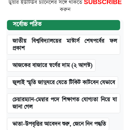
ডুয়ার ইউটিউব চ্যানেলের সঙ্গে থাকতে
SUBSCRIBE
করুন
সর্বোচ্চ পঠিত
জাতীয় বিশ্ববিদ্যালয়ের মাস্টার্স শেষপর্বের ফল
প্রকাশ
আজকের বাজারে স্বর্ণের দাম (২ আগস্ট)
জুলাই স্মৃতি জাদুঘরে যেতে টিকিট কাটবেন যেভাবে
চেয়ারম্যান-মেম্বার পদে শিক্ষাগত যোগ্যতা নিয়ে যা
জানা গেল
ভাতা-উপবৃত্তির আবেদন শুরু, জেনে নিন পদ্ধতি