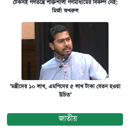
টেকসই গণতন্ত্রে শক্তিশালী গণমাধ্যমের বিকল্প নেই:
মির্জা ফখরুল
‘মন্ত্রীদের ১০ লাখ, এমপিদের ৫ লাখ টাকা বেতন হওয়া
উচিত’
জাতীয়