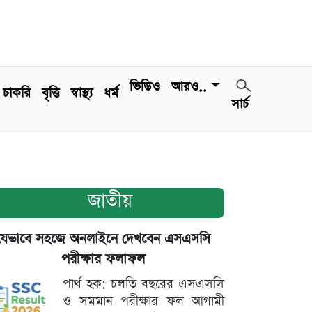
ভিডিও
আরও..
চাকরি
বৃত্তি
স্বাস্থ্য
ধর্ম
সার্চ
জাতীয়
যেভাবে সহজে অনলাইনে দেখবেন এসএসসি
পরীক্ষার ফলাফল
পার্থ হক: চলতি বছরের এসএসসি
ও সমমান পরীক্ষার ফল আগামী