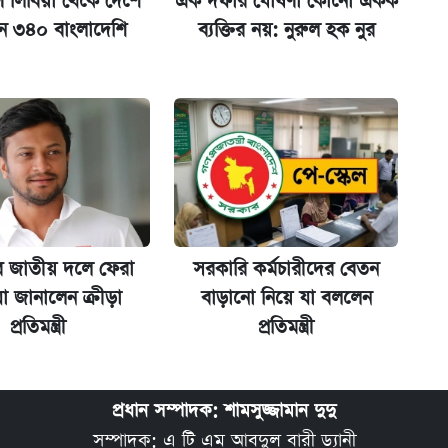
ে লিবিয়া থেকে দেশে
এক দফার ঘোষণা কোনো একক
ন ৩৪০ বাংলাদেশি
ব্যক্তির নয়: নুরুল হক নুর
িপে আবেদন শুরু
র জাতীয় দলে ফেরা
সরকারি কর্মচারীদের বেতন
া জানালেন ক্রীড়া
বাড়ানো নিয়ে যা বললেন
প্রতিমন্ত্রী
প্রতিমন্ত্রী
প্রধান সম্পাদক: শামসুজ্জামান দুদু
সম্পাদক: এ টি এম আবদুল বারী ড্যানী