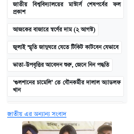
জাতীয় বিশ্ববিদ্যালয়ের মাস্টার্স শেষপর্বের ফল
প্রকাশ
আজকের বাজারে স্বর্ণের দাম (২ আগস্ট)
জুলাই স্মৃতি জাদুঘরে যেতে টিকিট কাটবেন যেভাবে
ভাতা-উপবৃত্তির আবেদন শুরু, জেনে নিন পদ্ধতি
‘গুলশানের চামেলি’ তে যৌনকর্মীর দালাল অ্যাডলফ
খান
কবে শুরু হচ্ছে ঢাবির ভর্তি আবেদন, জানাল কর্তৃপক্ষ
জাতীয় এর অন্যান্য সংবাদ
এক ক্লিকে জেনে নিন আইফোন ১৮ প্রো ম্যাক্সের
দাম ও ফিচার