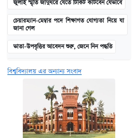
জুলাই স্মৃতি জাদুঘরে যেতে টিকিট কাটবেন যেভাবে
চেয়ারম্যান-মেম্বার পদে শিক্ষাগত যোগ্যতা নিয়ে যা
জানা গেল
ভাতা-উপবৃত্তির আবেদন শুরু, জেনে নিন পদ্ধতি
দেশের বাজারে ফের বেড়েছে সোনার দাম
বিশ্ববিদ্যালয় এর অন্যান্য সংবাদ
‘গুলশানের চামেলি’ তে যৌনকর্মীর দালাল অ্যাডলফ
খান
আজ শুক্রবার রাজধানীর যেসব মার্কেট-দোকানপাট
বন্ধ
কবে শুরু হচ্ছে ঢাবির ভর্তি আবেদন, জানাল কর্তৃপক্ষ