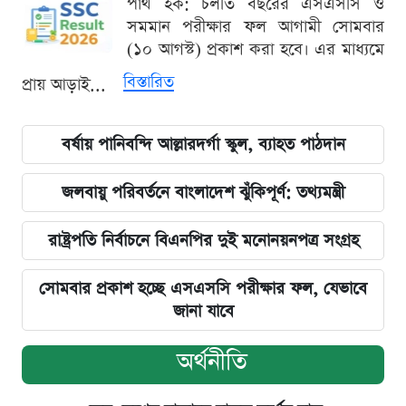
পার্থ হক: চলতি বছরের এসএসসি ও
সমমান পরীক্ষার ফল আগামী সোমবার
(১০ আগস্ট) প্রকাশ করা হবে। এর মাধ্যমে
বিস্তারিত
প্রায় আড়াই...
বর্ষায় পানিবন্দি আল্লারদর্গা স্কুল, ব্যাহত পাঠদান
জলবায়ু পরিবর্তনে বাংলাদেশ ঝুঁকিপূর্ণ: তথ্যমন্ত্রী
রাষ্ট্রপতি নির্বাচনে বিএনপির দুই মনোনয়নপত্র সংগ্রহ
সোমবার প্রকাশ হচ্ছে এসএসসি পরীক্ষার ফল, যেভাবে
জানা যাবে
অর্থনীতি