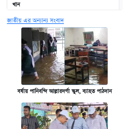
খান
জাতীয় এর অন্যান্য সংবাদ
কবে শুরু হচ্ছে ঢাবির ভর্তি আবেদন, জানাল কর্তৃপক্ষ
এক ক্লিকে জেনে নিন আইফোন ১৮ প্রো ম্যাক্সের
দাম ও ফিচার
নবম জাতীয় পে-স্কেল নিয়ে সর্বশেষ যা জানা গেল
পাঁচ দপ্তরে নতুন সচিব নিয়োগ দিল সরকার
বর্ষায় পানিবন্দি আল্লারদর্গা স্কুল, ব্যাহত পাঠদান
আজকের বাজারে স্বর্ণ-রুপার দাম (৫ আগস্ট)
কবে হবে মেডিকেল ভর্তি পরীক্ষা, জানা গেল যা