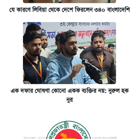
যে কারণে লিবিয়া থেকে দেশে ফিরলেন ৩৪০ বাংলাদেশি
এক দফার ঘোষণা কোনো একক ব্যক্তির নয়: নুরুল হক
নুর