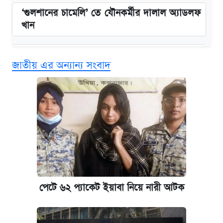
‘গুলশানের চামেলি’ তে যৌনকর্মীর দালাল অ্যাডলফ
খান
কবে শুরু হচ্ছে ঢাবির ভর্তি আবেদন, জানাল কর্তৃপক্ষ
জাতীয় এর অন্যান্য সংবাদ
এক ক্লিকে জেনে নিন আইফোন ১৮ প্রো ম্যাক্সের
দাম ও ফিচার
আজকের বাজারে স্বর্ণের দাম (৪ আগস্ট)
নবম জাতীয় পে-স্কেল নিয়ে সর্বশেষ যা জানা গেল
পাঁচ দপ্তরে নতুন সচিব নিয়োগ দিল সরকার
পেটে ৬২ প্যাকেট ইয়াবা নিয়ে নারী আটক
কবে হবে মেডিকেল ভর্তি পরীক্ষা, জানা গেল যা