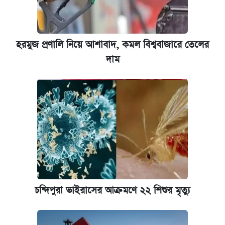
হরমুজ প্রণালি নিয়ে আশাবাদ, কমল বিশ্ববাজারে তেলের
দাম
চন্দিপুরা ভাইরাসের আক্রমণে ২২ শিশুর মৃত্যু