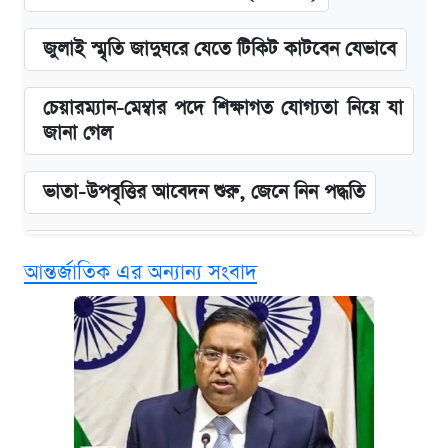
জুলাই স্মৃতি জাদুঘরে যেতে টিকিট কাটবেন যেভাবে
চেয়ারম্যান-মেম্বার পদে শিক্ষাগত যোগ্যতা নিয়ে যা
জানা গেল
ভাতা-উপবৃত্তির আবেদন শুরু, জেনে নিন পদ্ধতি
‘গুলশানের চামেলি’ তে যৌনকর্মীর দালাল অ্যাডলফ
আন্তর্জাতিক এর অন্যান্য সংবাদ
খান
কবে শুরু হচ্ছে ঢাবির ভর্তি আবেদন, জানাল কর্তৃপক্ষ
এক ক্লিকে জেনে নিন আইফোন ১৮ প্রো ম্যাক্সের
দাম ও ফিচার