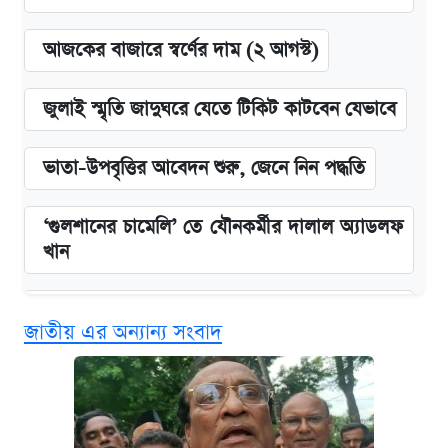
আজকের বাজারে স্বর্ণের দাম (২ আগস্ট)
জুলাই স্মৃতি জাদুঘরে যেতে টিকিট কাটবেন যেভাবে
ভাতা-উপবৃত্তির আবেদন শুরু, জেনে নিন পদ্ধতি
‘গুলশানের চামেলি’ তে যৌনকর্মীর দালাল অ্যাডলফ
খান
এক ক্লিকে জেনে নিন আইফোন ১৮ প্রো ম্যাক্সের
জাতীয় এর অন্যান্য সংবাদ
দাম ও ফিচার
কবে শুরু হচ্ছে ঢাবির ভর্তি আবেদন, জানাল কর্তৃপক্ষ