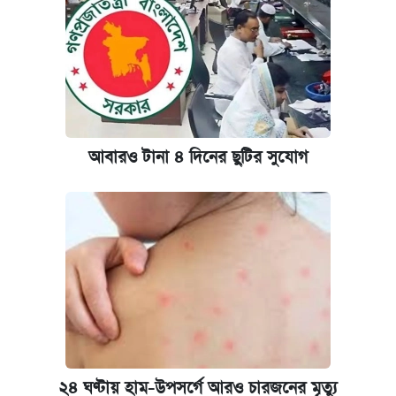
আবারও টানা ৪ দিনের ছুটির সুযোগ
২৪ ঘণ্টায় হাম-উপসর্গে আরও চারজনের মৃত্যু