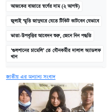
আজকের বাজারে স্বর্ণের দাম (২ আগস্ট)
জুলাই স্মৃতি জাদুঘরে যেতে টিকিট কাটবেন যেভাবে
ভাতা-উপবৃত্তির আবেদন শুরু, জেনে নিন পদ্ধতি
‘গুলশানের চামেলি’ তে যৌনকর্মীর দালাল অ্যাডলফ
খান
কবে শুরু হচ্ছে ঢাবির ভর্তি আবেদন, জানাল কর্তৃপক্ষ
জাতীয় এর অন্যান্য সংবাদ
এক ক্লিকে জেনে নিন আইফোন ১৮ প্রো ম্যাক্সের
দাম ও ফিচার
আজকের বাজারে স্বর্ণের দাম (৪ আগস্ট)