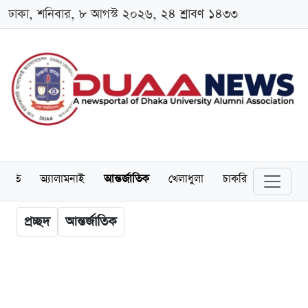
ঢাকা, শনিবার, ৮ আগস্ট ২০২৬, ২৪ শ্রাবণ ১৪৩৩
্থনীতি
অ্যালামনাই
আন্তর্জাতিক
খেলাধুলা
চাকরি
স্কলারশিপ
প্রচ্ছদ
আন্তর্জাতিক