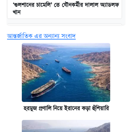
‘গুলশানের চামেলি’ তে যৌনকর্মীর দালাল অ্যাডলফ
খান
এক ক্লিকে জেনে নিন আইফোন ১৮ প্রো ম্যাক্সের
আন্তর্জাতিক এর অন্যান্য সংবাদ
দাম ও ফিচার
কবে শুরু হচ্ছে ঢাবির ভর্তি আবেদন, জানাল কর্তৃপক্ষ
নবম জাতীয় পে-স্কেল নিয়ে সর্বশেষ যা জানা গেল
আজকের বাজারে স্বর্ণ-রুপার দাম (৫ আগস্ট)
কবে হবে মেডিকেল ভর্তি পরীক্ষা, জানা গেল যা
হরমুজ প্রণালি নিয়ে ইরানের কড়া হুঁশিয়ারি
আজকের বাজারে স্বর্ণের দাম (৪ আগস্ট)