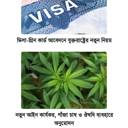
ভিসা-গ্রিন কার্ড আবেদনে যুক্তরাষ্ট্রের নতুন নিয়ম
নতুন আইন কার্যকর, গাঁজা চাষ ও ঔষধি ব্যবহারে
অনুমোদন