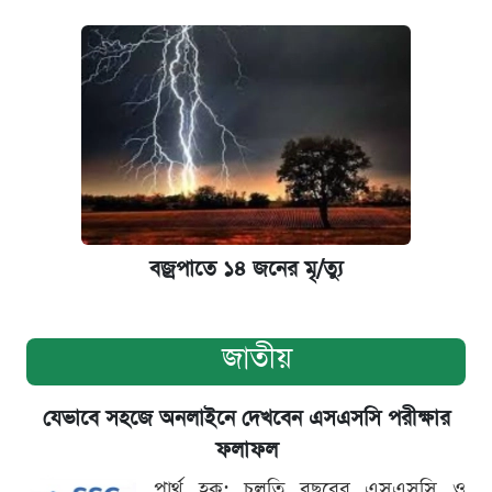
বজ্রপাতে ১৪ জনের মৃ/ত্যু
জাতীয়
যেভাবে সহজে অনলাইনে দেখবেন এসএসসি পরীক্ষার
ফলাফল
পার্থ হক: চলতি বছরের এসএসসি ও