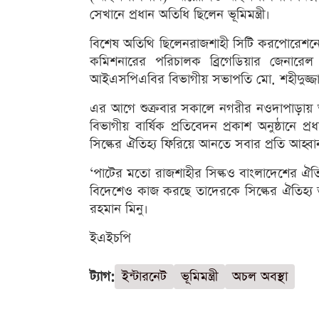
সেখানে প্রধান অতিধি ছিলেন ভূমিমন্ত্রী।
বিশেষ অতিথি ছিলেনরাজশাহী সিটি করপোরেশনের 
কমিশনারের পরিচালক ব্রিগেডিয়ার জেনারে
আইএসপিএবির বিভাগীয় সভাপতি মো. শহীদুজ্জা
এর আগে শুক্রবার সকালে নগরীর নওদাপাড়ায় অবস্থিত 
বিভাগীয় বার্ষিক প্রতিবেদন প্রকাশ অনুষ্ঠানে প
সিল্কের ঐতিহ্য ফিরিয়ে আনতে সবার প্রতি আহ্বান জ
‘পাটের মতো রাজশাহীর সিল্কও বাংলাদেশের ঐতিহ
বিদেশেও কাজ করছে তাদেরকে সিল্কের ঐতিহ্য 
রহমান মিনু।
ইএইচপি
ট্যাগ:
ইন্টারনেট
ভূমিমন্ত্রী
অচল অবস্থা