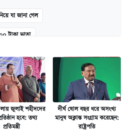
 নিয়ে যা জানা গেল
২০০ টাকা ভাতা
গে দুইজন আটক
অ্যাডলফ খান
লায় জুলাই শহীদদের
দীর্ঘ ষোল বছর ধরে অসংখ্য
্ধতি
্রতিষ্ঠান হবে: তথ্য
মানুষ অক্লান্ত সংগ্রাম করেছেন:
প্রতিমন্ত্রী
রাষ্ট্রপতি
ানপাট বন্ধ