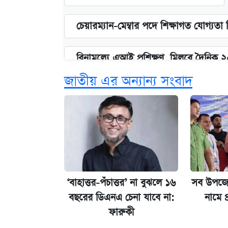
চেয়ারম্যান-মেম্বার পদে শিক্ষাগত যোগ্যতা
বিনামূল্যে এআই প্রশিক্ষণ, মিলবে দৈনিক 
জাতীয় এর অন্যান্য সংবাদ
ঢাবির সূর্যসেন হলে সমকামিতার অভিযো
দেশের বাজারে ফের বেড়েছে সোনার দাম
‘গুলশানের চামেলি’ তে যৌনকর্মীর দালাল 
‘বাহাত্তর-পঁচাত্তর’ না বুঝলে ১৬
সব উপজে
ভাতা-উপবৃত্তির আবেদন শুরু, জেনে নিন পদ
বছরের ডিএনএ চেনা যাবে না:
নামে প
ফারুকী
আজ শুক্রবার রাজধানীর যেসব মার্কেট-দোক