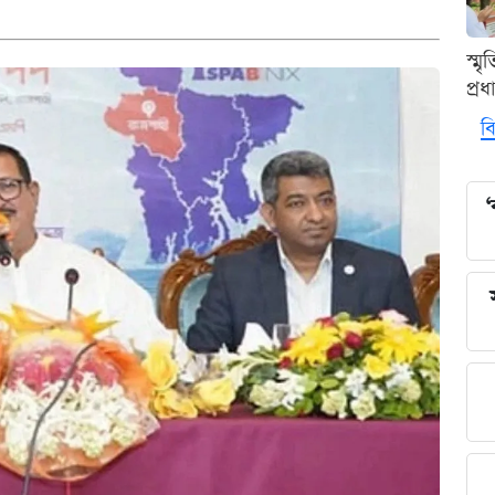
স্ম
প্র
বি
‘