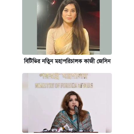
খান
আজ শুক্রবার রাজধানীর যেসব মার্কেট-দোকানপাট
বন্ধ
কবে শুরু হচ্ছে ঢাবির ভর্তি আবেদন, জানাল কর্তৃপক্ষ
বিটিভির নতিুন মহাপরিচালক কাজী জেসিন
আজকের বাজারে স্বর্ণের দাম (৪ আগস্ট)
নবম জাতীয় পে-স্কেল নিয়ে সর্বশেষ যা জানা গেল
ইপিএস প্রকাশ করেছে ঢাকা ব্যাংক
কবে হবে মেডিকেল ভর্তি পরীক্ষা, জানা গেল যা