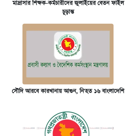
মাদ্রাসার শিক্ষক-কর্মচারীদের জুলাইয়ের বেতন ফাইল
চূড়ান্ত
সৌদি আরবে কারখানায় আগুন, নি'হত ১৬ বাংলাদেশি