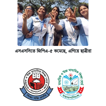
এসএসসিতে জিপিএ-৫ কমেছে, এগিয়ে ছাত্রীরা