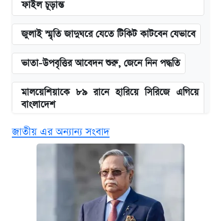
ফাইল চূড়ান্ত
জুলাই স্মৃতি জাদুঘরে যেতে টিকিট কাটবেন যেভাবে
ভাতা-উপবৃত্তির আবেদন শুরু, জেনে নিন পদ্ধতি
মালয়েশিয়াকে ৮৯ রানে হারিয়ে সিরিজে এগিয়ে
বাংলাদেশ
জাতীয় এর অন্যান্য সংবাদ
এসএসসির ফল পুনঃনিরীক্ষণে আবেদন করবেন
যেভাবে
দাখিল ও কারিগরি বোর্ডের ফল দেখবেন যেভাবে
আজকের বাজারে স্বর্ণের দাম (৯ আগস্ট)