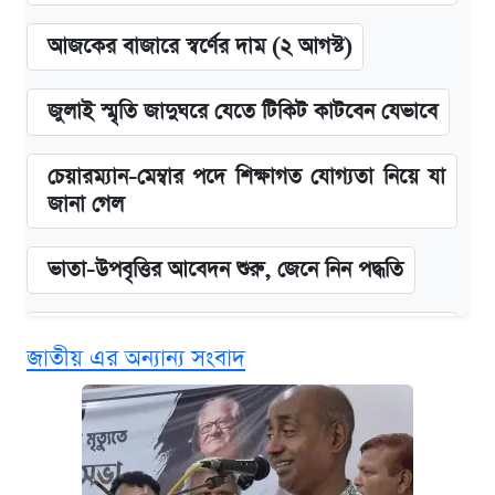
আজকের বাজারে স্বর্ণের দাম (২ আগস্ট)
জুলাই স্মৃতি জাদুঘরে যেতে টিকিট কাটবেন যেভাবে
চেয়ারম্যান-মেম্বার পদে শিক্ষাগত যোগ্যতা নিয়ে যা
জানা গেল
ভাতা-উপবৃত্তির আবেদন শুরু, জেনে নিন পদ্ধতি
‘গুলশানের চামেলি’ তে যৌনকর্মীর দালাল অ্যাডলফ
জাতীয় এর অন্যান্য সংবাদ
খান
কবে শুরু হচ্ছে ঢাবির ভর্তি আবেদন, জানাল কর্তৃপক্ষ
এক ক্লিকে জেনে নিন আইফোন ১৮ প্রো ম্যাক্সের