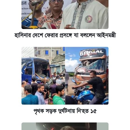
দাম ও ফিচার
আজকের বাজারে স্বর্ণের দাম (৪ আগস্ট)
হাসিনার দেশে ফেরার প্রসঙ্গে যা বললেন আইনমন্ত্রী
নবম জাতীয় পে-স্কেল নিয়ে সর্বশেষ যা জানা গেল
কবে হবে মেডিকেল ভর্তি পরীক্ষা, জানা গেল যা
আজকের বাজারে স্বর্ণ-রুপার দাম (৫ আগস্ট)
পাঁচ দপ্তরে নতুন সচিব নিয়োগ দিল সরকার
ঢাবি আইবিএর এক্সিকিউটিভ এমবিএতে ভর্তি শুরু,
পৃথক সড়ক দুর্ঘটনায় নি'হত ১৫
আবেদন ১২ আগস্ট পর্যন্ত