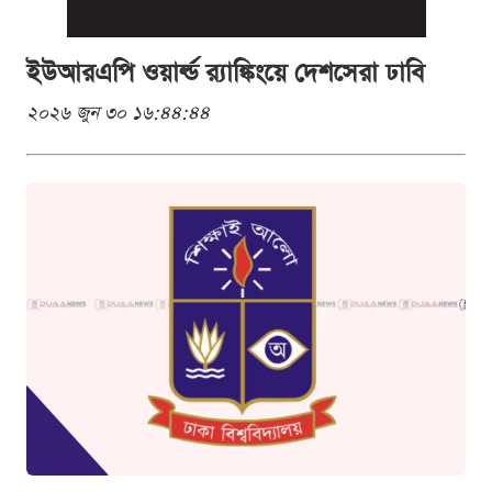
ইউআরএপি ওয়ার্ল্ড র‌্যাঙ্কিংয়ে দেশসেরা ঢাবি
২০২৬ জুন ৩০ ১৬:৪৪:৪৪