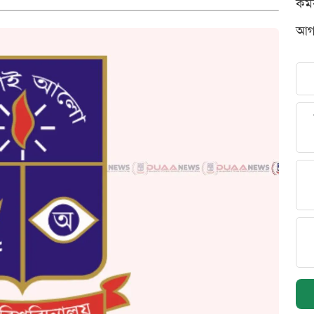
কর্
আগস