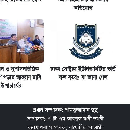
ট)
অভিযোগ
ীন ও সুশাসনভিত্তিক
ঢাকা সেন্ট্রাল ইউনিভার্সিটির ভর্তি
শ গড়ার আহ্বান ঢাবি
ফল কবে? যা জানা গেল
উপাচার্যের
প্রধান সম্পাদক: শামসুজ্জামান দুদু
সম্পাদক: এ টি এম আবদুল বারী ড্যানী
ব্যবস্থাপনা সম্পাদক: বায়েজীদ বোস্তামী