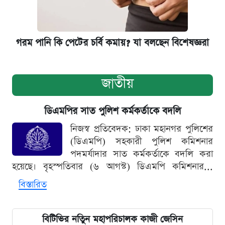
গরম পানি কি পেটের চর্বি কমায়? যা বলছেন বিশেষজ্ঞরা
জাতীয়
ডিএমপির সাত পুলিশ কর্মকর্তাকে বদলি
নিজস্ব প্রতিবেদক: ঢাকা মহানগর পুলিশের
(ডিএমপি) সহকারী পুলিশ কমিশনার
পদমর্যাদার সাত কর্মকর্তাকে বদলি করা
হয়েছে। বৃহস্পতিবার (৬ আগস্ট) ডিএমপি কমিশনার...
বিস্তারিত
বিটিভির নতিুন মহাপরিচালক কাজী জেসিন