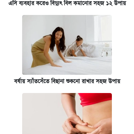
এসি ব্যবহার করেও বিদ্যুৎ বিল কমানোর সহজ ১২ উপায়
বর্ষায় স্যাঁতসেঁতে বিছানা শুকনো রাখার সহজ উপায়