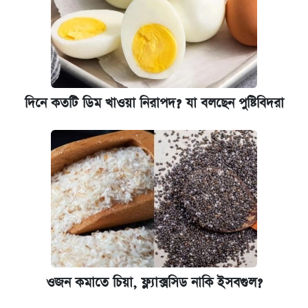
আজ শুক্রবার রাজধানীর যেসব মার্কেট-দোকানপাট
বন্ধ
কবে শুরু হচ্ছে ঢাবির ভর্তি আবেদন, জানাল কর্তৃপক্ষ
দিনে কতটি ডিম খাওয়া নিরাপদ? যা বলছেন পুষ্টিবিদরা
আজকের বাজারে স্বর্ণের দাম (৪ আগস্ট)
নবম জাতীয় পে-স্কেল নিয়ে সর্বশেষ যা জানা গেল
ইপিএস প্রকাশ করেছে ঢাকা ব্যাংক
কবে হবে মেডিকেল ভর্তি পরীক্ষা, জানা গেল যা
এক ক্লিকে জেনে নিন আইফোন ১৮ প্রো ম্যাক্সের
ওজন কমাতে চিয়া, ফ্ল্যাক্সসিড নাকি ইসবগুল?
দাম ও ফিচার