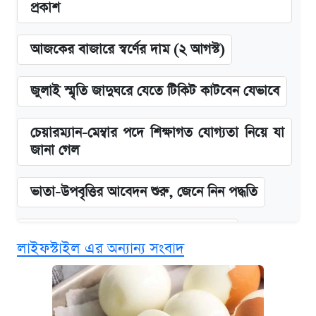
প্রকাশ
আজকের বাজারে স্বর্ণের দাম (২ আগস্ট)
জুলাই স্মৃতি জাদুঘরে যেতে টিকিট কাটবেন যেভাবে
চেয়ারম্যান-মেম্বার পদে শিক্ষাগত যোগ্যতা নিয়ে যা
জানা গেল
ভাতা-উপবৃত্তির আবেদন শুরু, জেনে নিন পদ্ধতি
দেশের বাজারে ফের বেড়েছে সোনার দাম
লাইফস্টাইল এর অন্যান্য সংবাদ
‘গুলশানের চামেলি’ তে যৌনকর্মীর দালাল অ্যাডলফ
খান