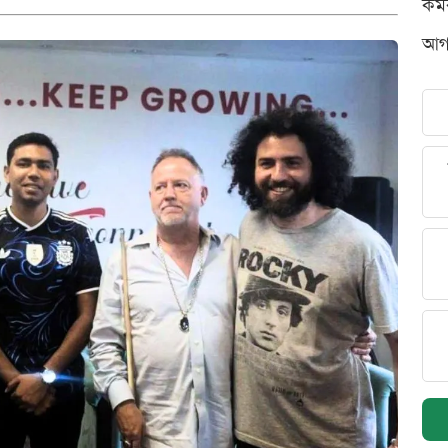
কর্
আগস