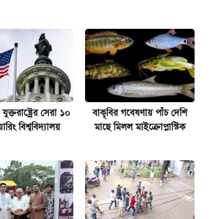
অ্যাডলফ খান
ানপাট বন্ধ
কর্তৃপক্ষ
যুক্তরাষ্ট্রের সেরা ১০
বাকৃবির গবেষণায় পাঁচ দেশি
য়ারিং বিশ্ববিদ্যালয়
মাছে মিলল মাইক্রোপ্লাস্টিক
না গেল
ল যা