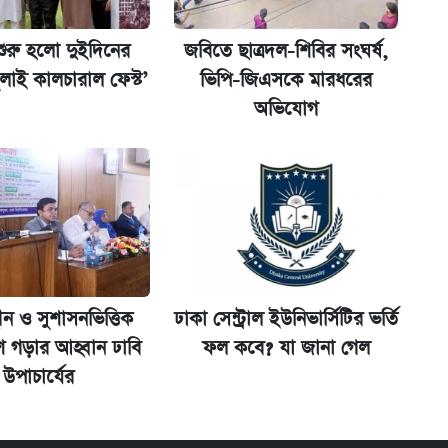
ক্সের দাম ও ফিচার
শুরু হলো দুইদিনের
জবিতে ছাত্রদল-শিবির সংঘর্ষ,
ুলাই কালচারাল ফেস্ট’
ভিপি-জিএসকে মারধরের
ট)
অভিযোগ
ীন ও সুশাসনভিত্তিক
ঢাকা সেন্ট্রাল ইউনিভার্সিটির ভর্তি
শ গড়ার আহ্বান ঢাবি
ফল কবে? যা জানা গেল
উপাচার্যের