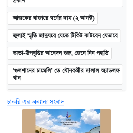
প্রকাশ
আজকের বাজারে স্বর্ণের দাম (২ আগস্ট)
জুলাই স্মৃতি জাদুঘরে যেতে টিকিট কাটবেন যেভাবে
ভাতা-উপবৃত্তির আবেদন শুরু, জেনে নিন পদ্ধতি
‘গুলশানের চামেলি’ তে যৌনকর্মীর দালাল অ্যাডলফ
খান
এক ক্লিকে জেনে নিন আইফোন ১৮ প্রো ম্যাক্সের
চাকরি এর অন্যান্য সংবাদ
দাম ও ফিচার
কবে শুরু হচ্ছে ঢাবির ভর্তি আবেদন, জানাল কর্তৃপক্ষ