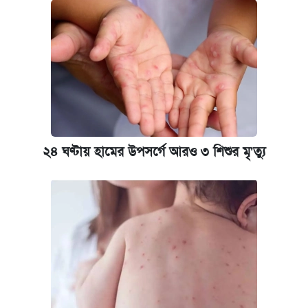
কবে শুরু হচ্ছে ঢাবির ভর্তি আবেদন, জানাল কর্তৃপক্ষ
নবম জাতীয় পে-স্কেল নিয়ে সর্বশেষ যা জানা গেল
আজকের বাজারে স্বর্ণের দাম (৪ আগস্ট)
আজকের বাজারে স্বর্ণ-রুপার দাম (৫ আগস্ট)
২৪ ঘণ্টায় হামের উপসর্গে আরও ৩ শিশুর মৃ'ত্যু
কবে হবে মেডিকেল ভর্তি পরীক্ষা, জানা গেল যা
পাঁচ দপ্তরে নতুন সচিব নিয়োগ দিল সরকার
রাষ্ট্রবিরোধী কর্মকাণ্ড: ঢাবির কয়েকজন শিক্ষকের
বিরুদ্ধে ব্যবস্থা