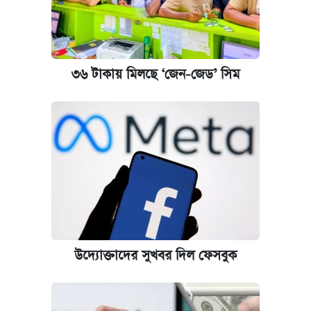
রাষ্ট্রবিরোধী কর্মকাণ্ড: ঢাবির কয়েকজন শিক্ষকের
বিরুদ্ধে ব্যবস্থা
আজকের বাজারে স্বর্ণের দাম (৬ আগস্ট)
৩৬ টাকায় মিলছে ‘জেন-জেড’ সিম
কেমব্রিজ বিশ্ববিদ্যালয়ের এমবিএ স্কলারশিপে
আবেদন শুরু
উদ্যোক্তাদের সুখবর দিল ফেসবুক