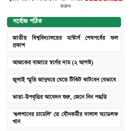
করুন
সর্বোচ্চ পঠিত
জাতীয় বিশ্ববিদ্যালয়ের মাস্টার্স শেষপর্বের ফল
প্রকাশ
আজকের বাজারে স্বর্ণের দাম (২ আগস্ট)
জুলাই স্মৃতি জাদুঘরে যেতে টিকিট কাটবেন যেভাবে
ভাতা-উপবৃত্তির আবেদন শুরু, জেনে নিন পদ্ধতি
‘গুলশানের চামেলি’ তে যৌনকর্মীর দালাল অ্যাডলফ
খান