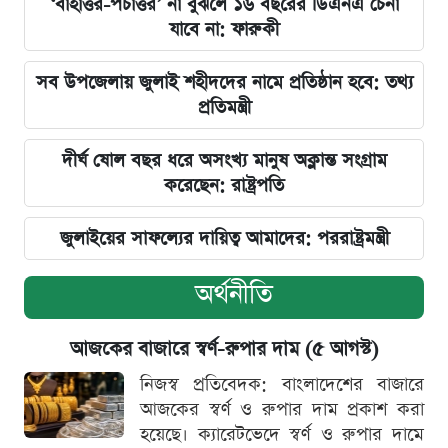
‘বাহাত্তর-পঁচাত্তর’ না বুঝলে ১৬ বছরের ডিএনএ চেনা
যাবে না: ফারুকী
সব উপজেলায় জুলাই শহীদদের নামে প্রতিষ্ঠান হবে: তথ্য
প্রতিমন্ত্রী
দীর্ঘ ষোল বছর ধরে অসংখ্য মানুষ অক্লান্ত সংগ্রাম
করেছেন: রাষ্ট্রপতি
জুলাইয়ের সাফল্যের দায়িত্ব আমাদের: পররাষ্ট্রমন্ত্রী
অর্থনীতি
আজকের বাজারে স্বর্ণ-রুপার দাম (৫ আগস্ট)
নিজস্ব প্রতিবেদক: বাংলাদেশের বাজারে
আজকের স্বর্ণ ও রুপার দাম প্রকাশ করা
হয়েছে। ক্যারেটভেদে স্বর্ণ ও রুপার দামে