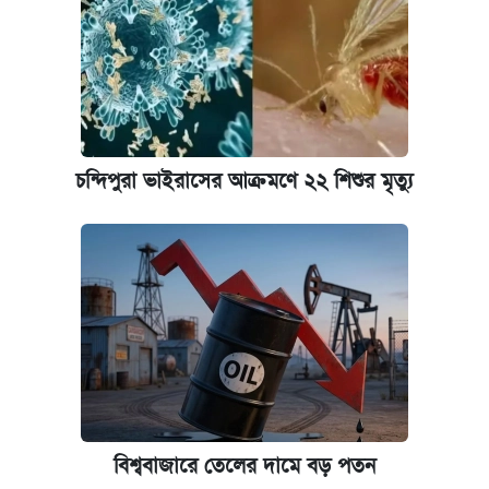
আটক
দেশের বাজারে ফের বেড়েছে সোনার দাম
‘গুলশানের চামেলি’ তে যৌনকর্মীর দালাল অ্যাডলফ
খান
চন্দিপুরা ভাইরাসের আক্রমণে ২২ শিশুর মৃত্যু
ভাতা-উপবৃত্তির আবেদন শুরু, জেনে নিন পদ্ধতি
আজ শুক্রবার রাজধানীর যেসব মার্কেট-দোকানপাট
বন্ধ
কবে শুরু হচ্ছে ঢাবির ভর্তি আবেদন, জানাল কর্তৃপক্ষ
নবম পে স্কেল বাস্তবায়ন চূড়ান্ত পর্যায়ে, যা জানালেন
বিশ্ববাজারে তেলের দামে বড় পতন
অর্থমন্ত্রী