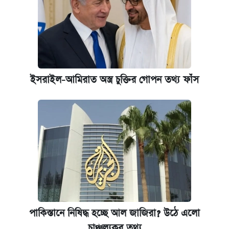
ইসরাইল-আমিরাত অস্ত্র চুক্তির গোপন তথ্য ফাঁস
পাকিস্তানে নিষিদ্ধ হচ্ছে আল জাজিরা? উঠে এলো
চাঞ্চল্যকর তথ্য