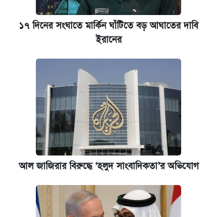
১৭ দিনের সংঘাতে মার্কিন ঘাঁটিতে বড় আঘাতের দাবি
ইরানের
আল জাজিরার বিরুদ্ধে ‘হলুদ সাংবাদিকতা’র অভিযোগ