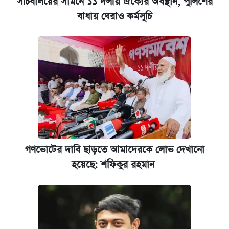
সচিবালয়ের সামনে ১১ দলীয় ঐক্যের অবস্থান, পুলিশের
বাধায় ঘেরাও কর্মসূচি
গণভোটের দাবি ছাড়তে আমাদেরকে লোভ দেখানো
হয়েছে: শফিকুর রহমান