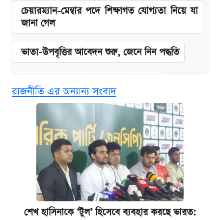
চেয়ারম্যান-মেম্বার পদে শিক্ষাগত যোগ্যতা নিয়ে যা
জানা গেল
ভাতা-উপবৃত্তির আবেদন শুরু, জেনে নিন পদ্ধতি
দেশের বাজারে ফের বেড়েছে সোনার দাম
রাজনীতি এর অন্যান্য সংবাদ
‘গুলশানের চামেলি’ তে যৌনকর্মীর দালাল অ্যাডলফ
খান
আজ শুক্রবার রাজধানীর যেসব মার্কেট-দোকানপাট
বন্ধ
কবে শুরু হচ্ছে ঢাবির ভর্তি আবেদন, জানাল কর্তৃপক্ষ
শেখ হাসিনাকে ‘টুল’ হিসেবে ব্যবহার করছে ভারত: