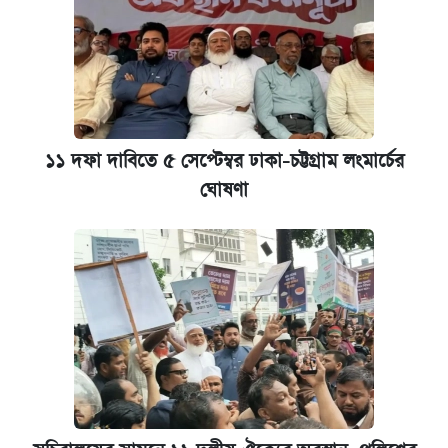
১১ দফা দাবিতে ৫ সেপ্টেম্বর ঢাকা-চট্টগ্রাম লংমার্চের
ঘোষণা