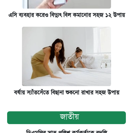
এসি ব্যবহার করেও বিদ্যুৎ বিল কমানোর সহজ ১২ উপায়
বর্ষায় স্যাঁতসেঁতে বিছানা শুকনো রাখার সহজ উপায়
জাতীয়