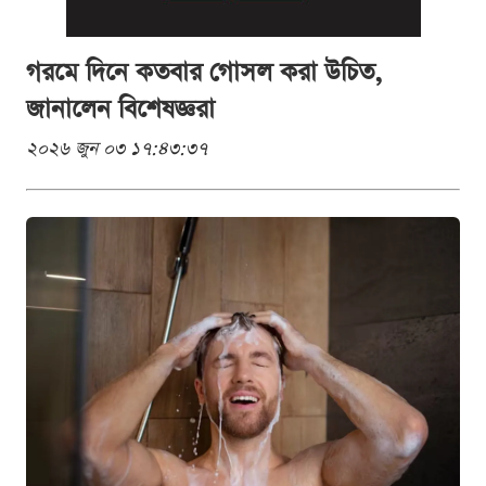
গরমে দিনে কতবার গোসল করা উচিত,
জানালেন বিশেষজ্ঞরা
২০২৬ জুন ০৩ ১৭:৪৩:৩৭