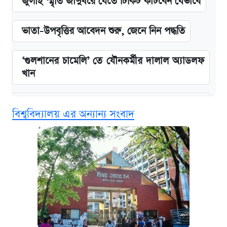
জুলাই স্মৃতি জাদুঘরে যেতে টিকিট কাটবেন যেভাবে
ভাতা-উপবৃত্তির আবেদন শুরু, জেনে নিন পদ্ধতি
‘গুলশানের চামেলি’ তে যৌনকর্মীর দালাল অ্যাডলফ
খান
এক ক্লিকে জেনে নিন আইফোন ১৮ প্রো ম্যাক্সের
বিশ্ববিদ্যালয় এর অন্যান্য সংবাদ
দাম ও ফিচার
কবে শুরু হচ্ছে ঢাবির ভর্তি আবেদন, জানাল কর্তৃপক্ষ
নবম জাতীয় পে-স্কেল নিয়ে সর্বশেষ যা জানা গেল
কবে হবে মেডিকেল ভর্তি পরীক্ষা, জানা গেল যা