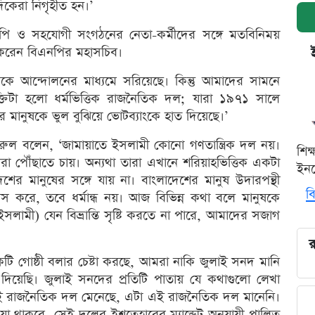
িকেরা নিগৃহীত হন।’
এনপি ও সহযোগী সংগঠনের নেতা-কর্মীদের সঙ্গে মতবিনিময়
 করেন বিএনপির মহাসচিব।
কে আন্দোলনের মাধ্যমে সরিয়েছে। কিন্তু আমাদের সামনে
তিটা হলো ধর্মভিত্তিক রাজনৈতিক দল; যারা ১৯৭১ সালে
ের মানুষকে ভুল বুঝিয়ে ভোটব্যাংকে হাত দিয়েছে।’
রুল বলেন, ‘জামায়াতে ইসলামী কোনো গণতান্ত্রিক দল নয়।
শিক
 তারা পৌঁছাতে চায়। অন্যথা তারা এখানে শরিয়াহভিত্তিক একটা
ইনক
াদেশের মানুষের সঙ্গে যায় না। বাংলাদেশের মানুষ উদারপন্থী
বি
্বাস করে, তবে ধর্মান্ধ নয়। আজ বিভিন্ন কথা বলে মানুষকে
ে ইসলামী) যেন বিভ্রান্তি সৃষ্টি করতে না পারে, আমাদের সজাগ
র
টি গোষ্ঠী বলার চেষ্টা করছে, আমরা নাকি জুলাই সনদ মানি
িয়েছি। জুলাই সনদের প্রতিটি পাতায় যে কথাগুলো লেখা
এই রাজনৈতিক দল মেনেছে, এটা এই রাজনৈতিক দল মানেনি।
যা থাকবে, সেই দলের ইশতেহারের ম্যান্ডেট অনুযায়ী পালিত