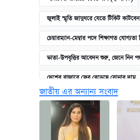
জুলাই স্মৃতি জাদুঘরে যেতে টিকিট কাটবে
চেয়ারম্যান-মেম্বার পদে শিক্ষাগত যোগ্যতা
ভাতা-উপবৃত্তির আবেদন শুরু, জেনে নিন পদ
দেশের বাজারে ফের বেড়েছে সোনার দাম
জাতীয় এর অন্যান্য সংবাদ
‘গুলশানের চামেলি’ তে যৌনকর্মীর দালাল 
আজ শুক্রবার রাজধানীর যেসব মার্কেট-দোক
কবে শুরু হচ্ছে ঢাবির ভর্তি আবেদন, জানাল 