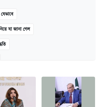
ন যেভাবে
 নিয়ে যা জানা গেল
্ধতি
অ্যাডলফ খান
ানপাট বন্ধ
কর্তৃপক্ষ