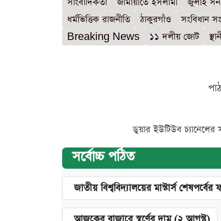
সাংবাদিকতা
জামায়াতে ইসলামী
জুলাই স
ধর্মভিত্তিক রাজনীতি
ঠাকুরগাঁও
সংবিধান স
Breaking News
১১ দলীয় জোট
স্থা
পা
ডুয়ার ইউটিউব চ্যানেলের 
সর্বোচ্চ পঠিত
জাতীয় বিশ্ববিদ্যালয়ের মাস্টার্স শেষপর্বের 
আজকের বাজারে স্বর্ণের দাম (২ আগস্ট)