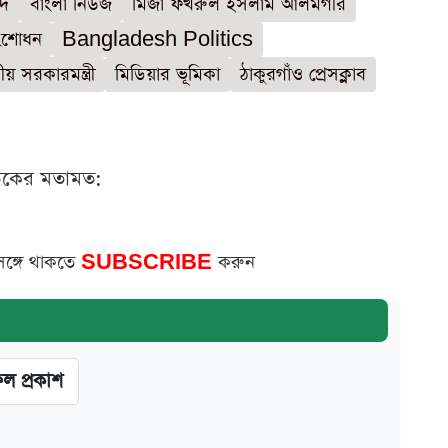
নদ
বাংলা নিউজ
মির্জা ফখরুল ইসলাম আলমগীর
ংশোধন
Bangladesh Politics
নীয় সরকারমন্ত্রী
মিডিয়ার ভূমিকা
ঠাকুরগাঁও প্রেসক্লাব
ঠকের মতামত:
সঙ্গে থাকতে
SUBSCRIBE
করুন
ফল প্রকাশ