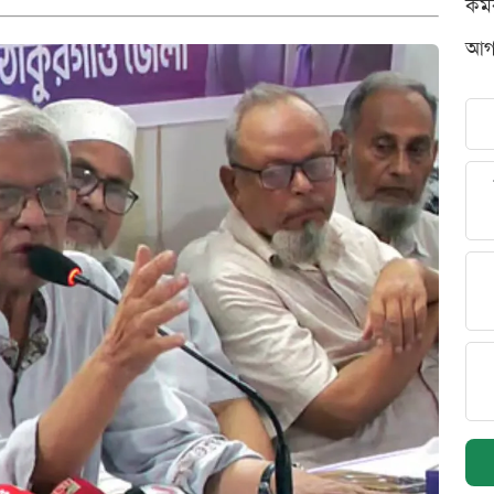
কর্
আগস