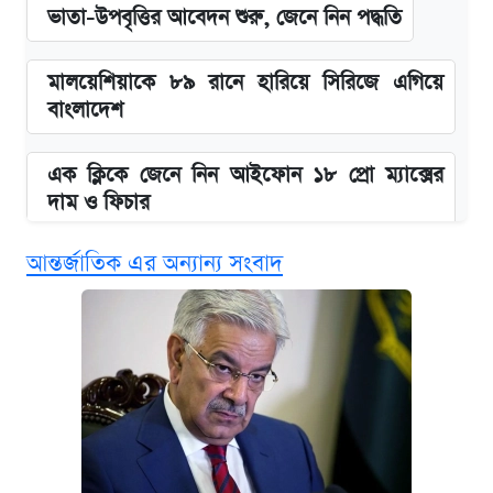
ভাতা-উপবৃত্তির আবেদন শুরু, জেনে নিন পদ্ধতি
মালয়েশিয়াকে ৮৯ রানে হারিয়ে সিরিজে এগিয়ে
বাংলাদেশ
এক ক্লিকে জেনে নিন আইফোন ১৮ প্রো ম্যাক্সের
দাম ও ফিচার
আন্তর্জাতিক এর অন্যান্য সংবাদ
নবম জাতীয় পে-স্কেল নিয়ে সর্বশেষ যা জানা গেল
পাঁচ দপ্তরে নতুন সচিব নিয়োগ দিল সরকার
আজকের বাজারে স্বর্ণ-রুপার দাম (৫ আগস্ট)
কবে হবে মেডিকেল ভর্তি পরীক্ষা, জানা গেল যা