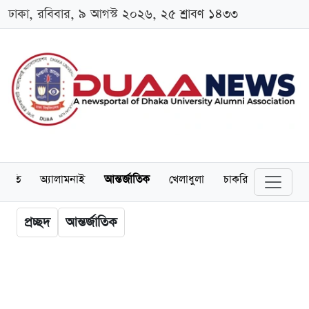
ঢাকা, রবিবার, ৯ আগস্ট ২০২৬, ২৫ শ্রাবণ ১৪৩৩
্থনীতি
অ্যালামনাই
আন্তর্জাতিক
খেলাধুলা
চাকরি
স্কলারশিপ
প্রচ্ছদ
আন্তর্জাতিক