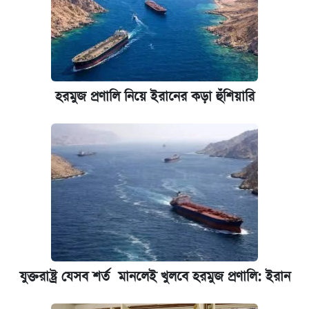
হরমুজ প্রণালি নিয়ে ইরানের কড়া হুঁশিয়ারি
যুক্তরাষ্ট্র যেসব শর্ত মানলেই খুলবে হরমুজ প্রণালি: ইরান