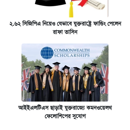
২.৬২ সিজিপিএ নিয়েও যেভাবে যুক্তরাষ্ট্রে ফান্ডিং পেলেন
রাফা তাসিন
আইইএলটিএস ছাড়াই যুক্তরাজ্যে কমনওয়েলথ
ফেলোশিপের সুযোগ